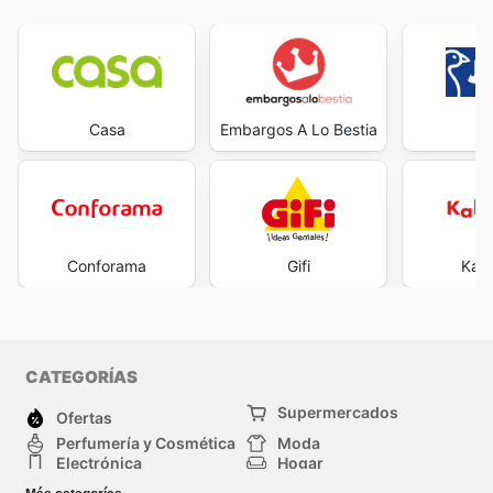
Casa
Embargos A Lo Bestia
J
Conforama
Gifi
Kal
CATEGORÍAS
Supermercados
Ofertas
Perfumería y Cosmética
Moda
Electrónica
Hogar
Deporte
Bricolaje y jardinería