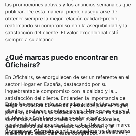
las promociones activas y los anuncios semanales que
publican. De esta manera, pueden asegurarse de
obtener siempre la mejor relación calidad-precio,
reafirmando su compromiso con la asequibilidad y la
satisfacción del cliente. El valor excepcional está
siempre a su alcance.
¿Qué marcas puedo encontrar en
Ofichairs?
En Ofichairs, se enorgullecen de ser un referente en el
sector Hogar en España, destacando por su
inquebrantable compromiso con la calidad y la
satisfacción del cliente. Entienden la importancia de
Entre las marcas más aclamadas y preferidas por sus
elegir productos duraderos y estéticos para el hogar,
clientes, destacan nombres como [Mencionar marca 1,
por ello, ofrecen una cuidada selección de marcas de
ej. Muebles Sola] por su innovador diseño y
confianza, tanto nacionales como internacionales,
funcionalidad adaptada al día a día, [Mencionar marca
garantizando así una variedad excepcional y la
Comprar en Ofichairs significa beneficiarse de precios
2, ej. Hogar Confort] por su reconocida durabilidad y
máxima fiabilidad para cada comprador.