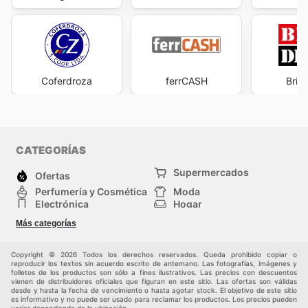
Coferdroza
ferrCASH
Bric
CATEGORÍAS
Supermercados
Ofertas
Perfumería y Cosmética
Moda
Electrónica
Hogar
Deporte
Bricolaje y jardinería
Más categorías
Juguetes y bebés
Auto y Moto
Mascotas
Otros
Copyright © 2026 Todos los derechos reservados. Queda prohibido copiar o
reproducir los textos sin acuerdo escrito de antemano. Las fotografías, imágenes y
folletos de los productos son sólo a fines ilustrativos. Las precios con descuentos
vienen de distribuidores oficiales que figuran en este sitio. Las ofertas son válidas
desde y hasta la fecha de vencimiento o hasta agotar stock. El objetivo de este sitio
es informativo y no puede ser usado para reclamar los productos. Los precios pueden
variar dependiendo de la ubicación.