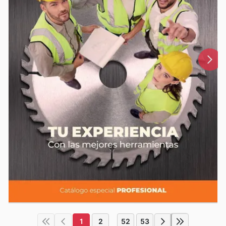
1
2
52
53
...