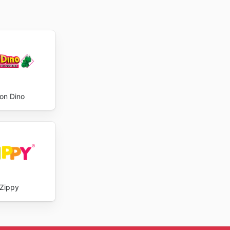
ra que
n a todos
on Dino
Zippy