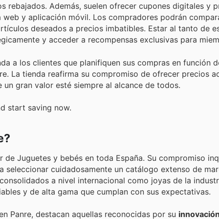
s rebajados. Además, suelen ofrecer cupones digitales y 
na web y aplicación móvil. Los compradores podrán compara
tículos deseados a precios imbatibles. Estar al tanto de e
tégicamente y acceder a recompensas exclusivas para miem
da a los clientes que planifiquen sus compras en función d
e. La tienda reafirma su compromiso de ofrecer precios ac
 un gran valor esté siempre al alcance de todos.
nd start saving now.
e?
ctor de Juguetes y bebés en toda España. Su compromiso in
ado a seleccionar cuidadosamente un catálogo extenso de ma
onsolidados a nivel internacional como joyas de la industri
iables y de alta gama que cumplan con sus expectativas.
n Panre, destacan aquellas reconocidas por su
innovación