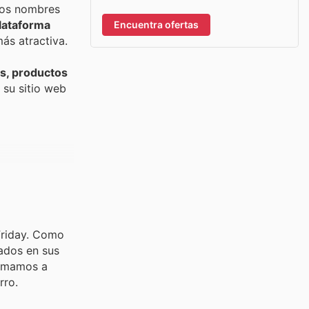
stos nombres
plataforma
Encuentra ofertas
ás atractiva.
s, productos
 su sitio web
Friday. Como
lados en sus
nimamos a
rro.