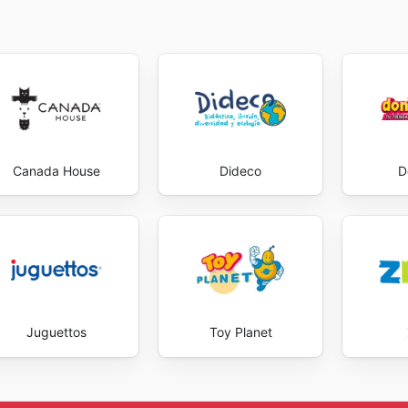
ormación oportuna es un pilar fundamental para la toma de
onstante de las
Panre deals
en su plataforma digital asegu
scubrir productos de alta calidad a precios que se ajusta
he best deals and start saving now.
Canada House
Dideco
D
Juguettos
Toy Planet