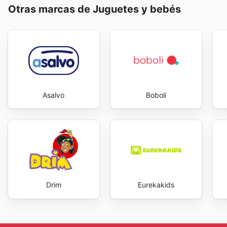
activamente esta interacción, entendiendo que la inf
Otras marcas de Juguetes y bebés
decisiones de compra inteligente. La disponibilidad c
siempre haya una nueva oportunidad para ahorrar y de
los bolsillos. Visit Panre's website today to explore t
Asalvo
Boboli
Drim
Eurekakids