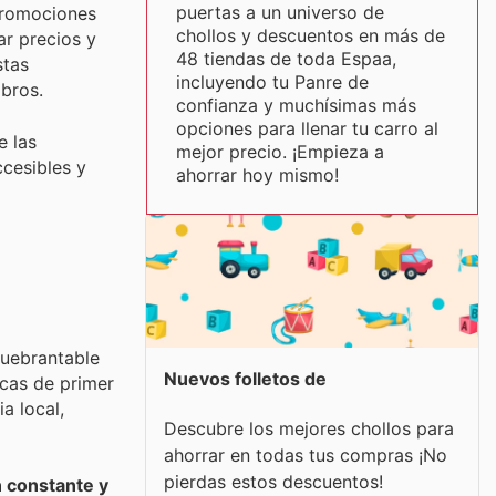
puertas a un universo de
promociones
chollos y descuentos en más de
r precios y
48 tiendas de toda Espaa,
stas
incluyendo tu Panre de
bros.
confianza y muchísimas más
opciones para llenar tu carro al
e las
mejor precio. ¡Empieza a
cesibles y
ahorrar hoy mismo!
quebrantable
Nuevos folletos de
rcas de primer
a local,
Descubre los mejores chollos para
ahorrar en todas tus compras ¡No
pierdas estos descuentos!
 constante y