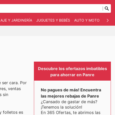
AJE Y JARDINERÍA
JUGUETES Y BEBÉS
AUTO Y MOTO
MASC
Descubre los ofertazos imbatibles
para ahorrar en Panre
 ser cara. Por
res, ventas
No pagues de más! Encuentra
s sin
las mejores rebajas de Panre
¿Cansado de gastar de más?
¡Tenemos la solución!
 folletos es
En 365 Ofertas, te abrimos las