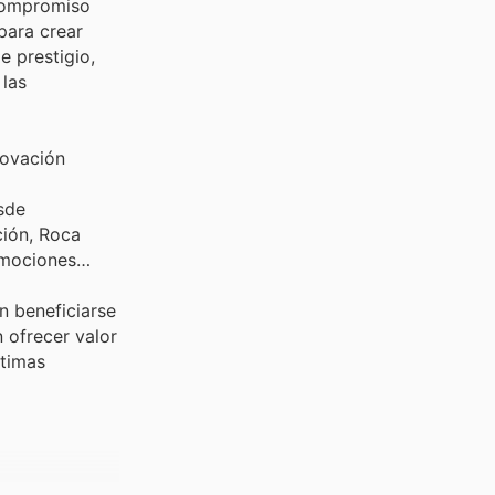
 compromiso
para crear
e prestigio,
 las
novación
sde
ción, Roca
omociones
n beneficiarse
 ofrecer valor
ltimas