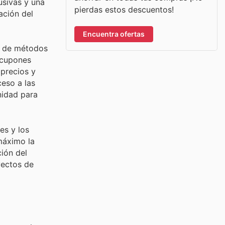
usivas y una
pierdas estos descuentos!
ación del
Encuentra ofertas
ad de métodos
 cupones
 precios y
ceso a las
nidad para
es y los
máximo la
ción del
yectos de