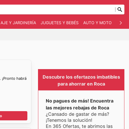
AJE Y JARDINERÍA
JUGUETES Y BEBÉS
AUTO Y MOTO
MASC
Descubre los ofertazos imbatibles
. ¡Pronto habrá
para ahorrar en Roca
No pagues de más! Encuentra
las mejores rebajas de Roca
¿Cansado de gastar de más?
go
¡Tenemos la solución!
En 365 Ofertas, te abrimos las