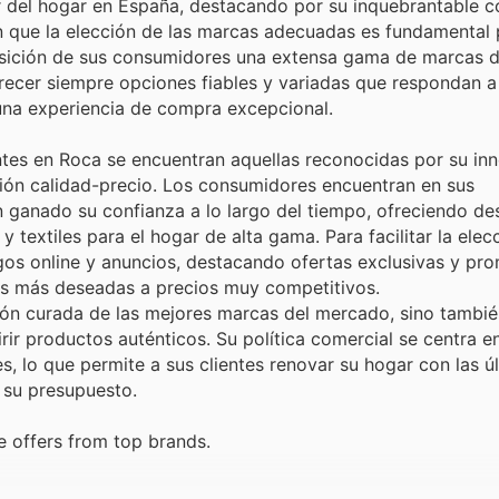
tor del hogar en España, destacando por su inquebrantable
den que la elección de las marcas adecuadas es fundamental 
posición de sus consumidores una extensa gama de marcas d
frecer siempre opciones fiables y variadas que respondan a
 una experiencia de compra excepcional.
ntes en Roca se encuentran aquellas reconocidas por su in
ción calidad-precio. Los consumidores encuentran en sus
 ganado su confianza a lo largo del tiempo, ofreciendo de
 textiles para el hogar de alta gama. Para facilitar la elec
gos online y anuncios, destacando ofertas exclusivas y pr
as más deseadas a precios muy competitivos.
ión curada de las mejores marcas del mercado, sino tambié
rir productos auténticos. Su política comercial se centra en
s, lo que permite a sus clientes renovar su hogar con las ú
 su presupuesto.
e offers from top brands.