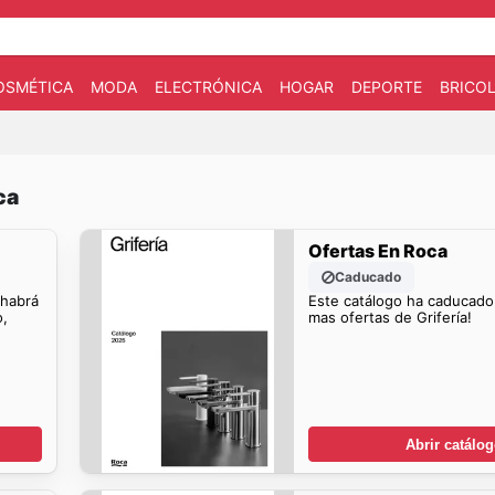
OSMÉTICA
MODA
ELECTRÓNICA
HOGAR
DEPORTE
BRICOL
ca
Ofertas En Roca
Caducado
 habrá
Este catálogo ha caducado
o,
mas ofertas de Grifería!
Abrir catálo