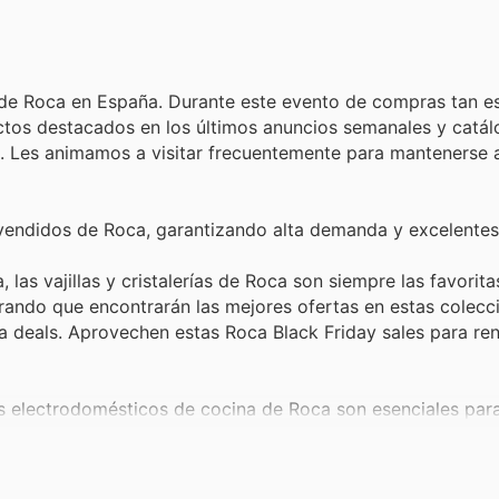
s de Roca en España. Durante este evento de compras tan e
ctos destacados en los últimos anuncios semanales y catál
l. Les animamos a visitar frecuentemente para mantenerse a
vendidos de Roca, garantizando alta demanda y excelentes
, las vajillas y cristalerías de Roca son siempre las favori
urando que encontrarán las mejores ofertas en estas colecc
a deals. Aprovechen estas Roca Black Friday sales para re
 electrodomésticos de cocina de Roca son esenciales para
day. Desde tostadoras hasta cafeteras, estas ofertas son
No se pierdan la oportunidad de adquirir estos prácticos al