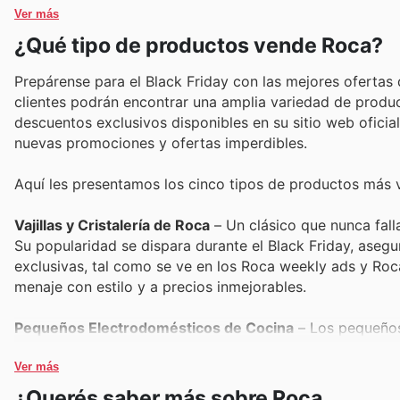
Ver más
¿Qué tipo de productos vende Roca?
Prepárense para el Black Friday con las mejores oferta
clientes podrán encontrar una amplia variedad de produ
descuentos exclusivos disponibles en su sitio web oficia
nuevas promociones y ofertas imperdibles.
Aquí les presentamos los cinco tipos de productos más 
Vajillas y Cristalería de Roca
– Un clásico que nunca falla
Su popularidad se dispara durante el Black Friday, aseg
exclusivas, tal como se ve en los Roca weekly ads y Roc
menaje con estilo y a precios inmejorables.
Pequeños Electrodomésticos de Cocina
– Los pequeños
hogar y experimentan una demanda altísima en Black Fri
y se reflejan claramente en los Roca offers disponibles. 
Ver más
cocina a precios reducidos.
¿Querés saber más sobre Roca