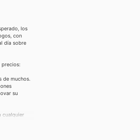
sperado, los
ogos, con
l día sobre
 precios:
tas de muchos.
iones
novar su
 cualquier
 muy buscadas
iados para su