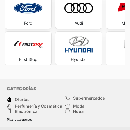
Ford
Audi
Mot
First Stop
Hyundai
V
CATEGORÍAS
Supermercados
Ofertas
Perfumería y Cosmética
Moda
Electrónica
Hogar
Deporte
Bricolaje y jardinería
Más categorías
Juguetes y bebés
Auto y Moto
Mascotas
Otros