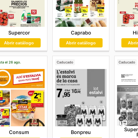
Supercor
Caprabo
Hi
Abrir catálogo
Abrir catálogo
Abri
ta el 26 ago.
Caducado
Caducado
Supe
Consum
Bonpreu