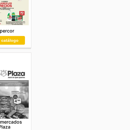
percor
r catálogo
rmercados
Plaza