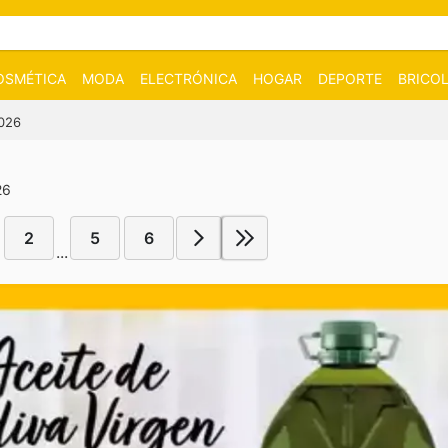
OSMÉTICA
MODA
ELECTRÓNICA
HOGAR
DEPORTE
BRICOL
2026
26
2
5
6
...