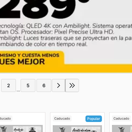
2
5
6
...
ducado
Caducado
Caducado
Popular