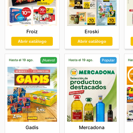
Froiz
Eroski
Abrir catálogo
Abrir catálogo
Hasta el 19 ago.
Hasta el 19 ago.
Has
¡Nuevo!
Popular
Gadis
Mercadona