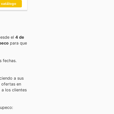
r catálogo
desde el
4 de
peco
para que
s fechas.
eciendo a sus
 ofertas en
a los clientes
Supeco: