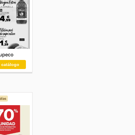
upeco
r catálogo
días