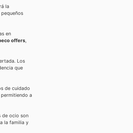
rá la
 y pequeños
as en
eco offers
,
certada. Los
dencia que
os de cuidado
 permitiendo a
s de ocio son
 la familia y