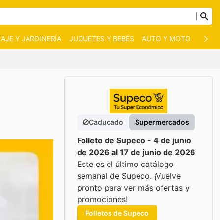
AJE Y JARDINERÍA
JUGUETES Y BEBÉS
AUTO Y MOTO
MASC
Caducado
Supermercados
Folleto de Supeco - 4 de junio
de 2026 al 17 de junio de 2026
Este es el último catálogo
semanal de Supeco. ¡Vuelve
pronto para ver más ofertas y
promociones!
Folletos de Supeco