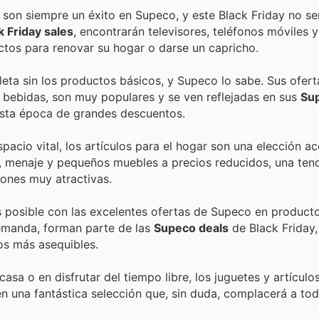
 son siempre un éxito en Supeco, y este Black Friday no se
 Friday sales
, encontrarán televisores, teléfonos móviles
tos para renovar su hogar o darse un capricho.
ta sin los productos básicos, y Supeco lo sabe. Sus ofert
 bebidas, son muy populares y se ven reflejadas en sus
Sup
esta época de grandes descuentos.
acio vital, los artículos para el hogar son una elección a
les, menaje y pequeños muebles a precios reducidos, una ten
nes muy atractivas.
 posible con las excelentes ofertas de Supeco en product
demanda, forman parte de las
Supeco deals
de Black Friday,
os más asequibles.
sa o en disfrutar del tiempo libre, los juguetes y artículo
n una fantástica selección que, sin duda, complacerá a toda