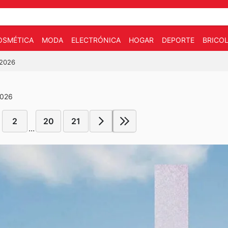
OSMÉTICA
MODA
ELECTRÓNICA
HOGAR
DEPORTE
BRICOL
/2026
2026
2
20
21
...