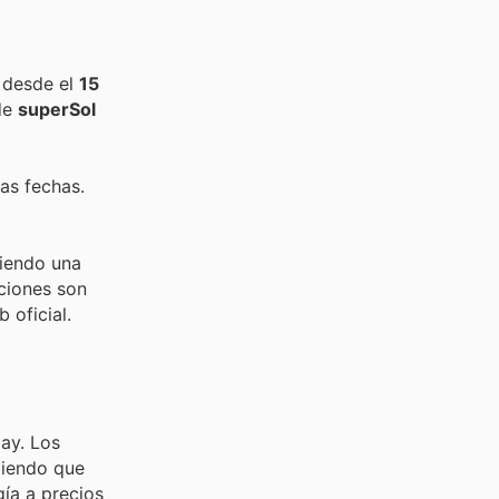
 desde el
15
de
superSol
as fechas.
ciendo una
ciones son
 oficial.
ay. Los
biendo que
ía a precios