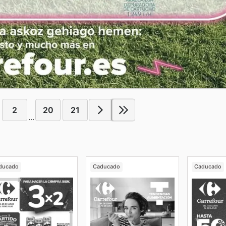
2
20
21
...
ducado
Caducado
Caducado