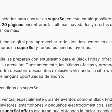
Encuentra las mejores promociones, descuentos y oportunidades para ahorrar en
superSol
en este catálogo válido
as
20 páginas
encontrarás las últimas novedades y ofertas 
ar de más.
 tienda digital para aprovechar todos los descuentos en est
ompras en
superSol
y todas tus tiendas favoritas.
ña, se preparan con entusiasmo para el Black Friday, ofre
 su atención. Constantemente, las últimas ofertas y promo
odrá descubrir descuentos exclusivos visitando su sitio web
e ninguna oportunidad de ahorro.
vendidos en superSol:
s ventas, especialmente durante eventos como el Black Frid
elevisores, smartphones y pequeños electrodomésticos, sa
us
superSol offers
aseguran que obtengan la mejor tecnolog