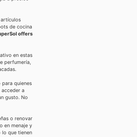
artículos
bots de cocina
uperSol offers
ativo en estas
e perfumería,
acadas.
o para quienes
n acceder a
un gusto. No
eñas o renovar
mo en menaje y
 lo que tienen