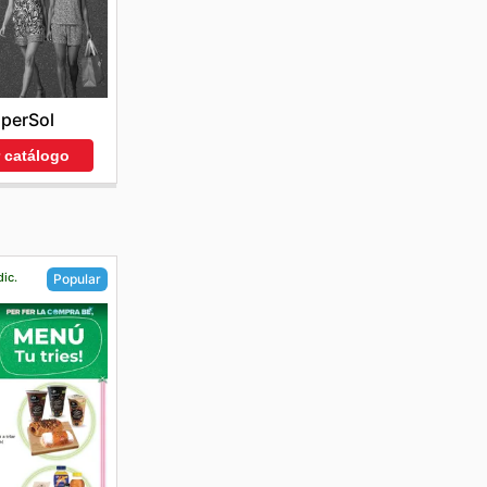
perSol
r catálogo
dic.
Popular