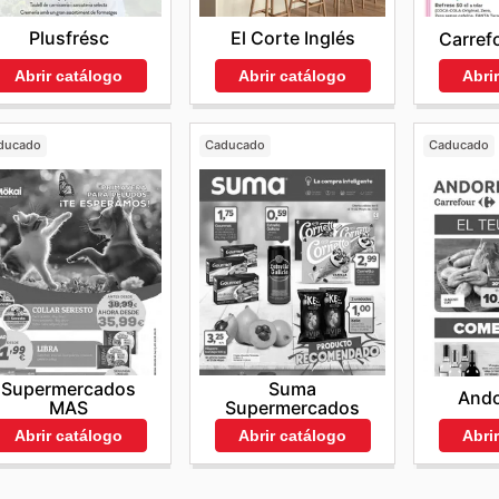
Plusfrésc
El Corte Inglés
Carref
Abrir catálogo
Abrir catálogo
Abri
ducado
Caducado
Caducado
Supermercados
Suma
Ando
MAS
Supermercados
Abri
Abrir catálogo
Abrir catálogo