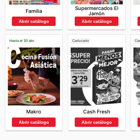
Supermercados El
Familia
Jamón
Abrir catálogo
Abrir catálogo
Hasta el 30 abr.
Caducado
Ca
Makro
Cash Fresh
Abrir catálogo
Abrir catálogo