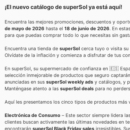
¡El nuevo catálogo de
superSol
ya está aquí!
de mayo de 2026
hasta el
18 de junio de 2026
. En est
para que puedas comprar todo lo que necesitas sin gast
Encuentra una tienda de
superSol
cerca tuyo o visita su
Olvídate de la inflación y comienza a disfrutar de tus c
En superSol, su supermercado de confianza en 🇪🇸 Espa
selección inmejorable de productos que seguro captarán
anunciadas en sus
superSol weekly ads
y catálogos, y p
Manténgase atento a las
superSol deals
para no perders
Aquí les presentamos los cinco tipos de productos más 
Electrónica de Consumo
– Este sector siempre lidera la
clientes buscan activamente las últimas novedades en t
encontrarán
superSol Black Friday sales
irresistibles. S