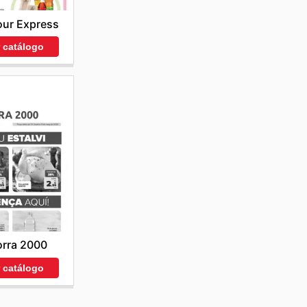
our Express
r catálogo
rra 2000
r catálogo