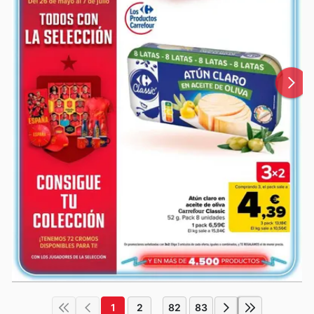
1
2
82
83
...