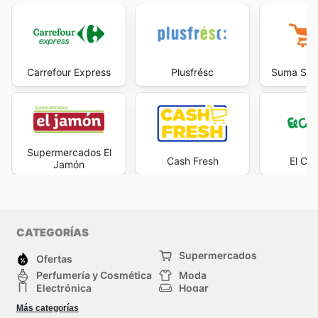
Carrefour Express
Plusfrésc
Suma Sup
Supermercados El
Cash Fresh
El Cor
Jamón
CATEGORÍAS
Supermercados
Ofertas
Perfumería y Cosmética
Moda
Electrónica
Hogar
Deporte
Bricolaje y jardinería
Más categorías
Juguetes y bebés
Auto y Moto