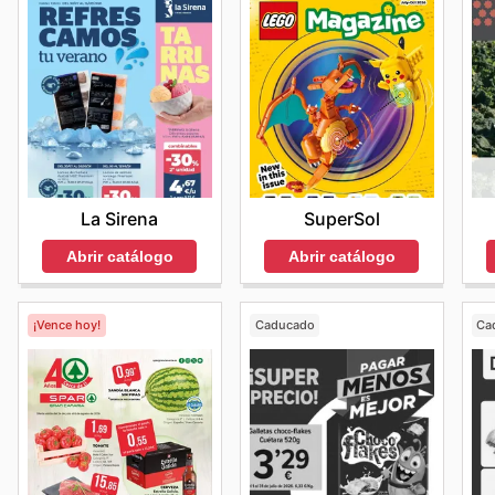
SuperSol
La Sirena
Abrir catálogo
Abrir catálogo
¡Vence hoy!
Caducado
Ca