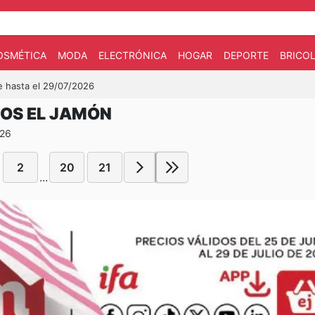
OSMÉTICA
MODA
ELECTRÓNICA
HOGAR
DEPORTE
BRICOL
e hasta el 29/07/2026
DOS EL JAMÓN
026
2
20
21
...