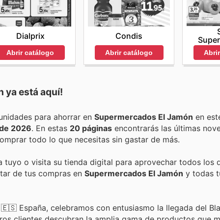
Dialprix
Condis
Supe
Abrir catálogo
Abrir catálogo
Abri
n
ya está aquí!
Encuentra las mejores promociones, descuentos y oportunidades para ahorrar en
Supermercados El Jamón
en est
o de 2026
. En estas
20 páginas
encontrarás las últimas nov
mprar todo lo que necesitas sin gastar de más.
 tuyo o visita su tienda digital para aprovechar todos los
rutar de tus compras en
Supermercados El Jamón
y todas t
🇪🇸 España, celebramos con entusiasmo la llegada del Bla
tros clientes descubran la amplia gama de productos que