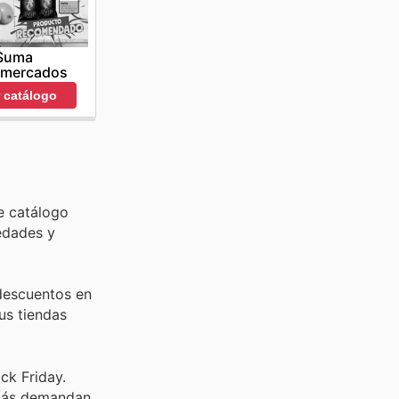
Suma
rmercados
r catálogo
e catálogo
edades y
 descuentos en
us tiendas
ck Friday.
 más demandan,