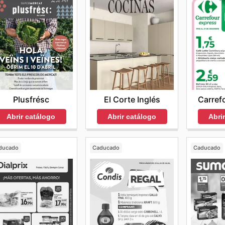
El Corte Inglés
Carref
Plusfrésc
Abrir catálogo
Abri
Abrir catálogo
ducado
Caducado
Caducado