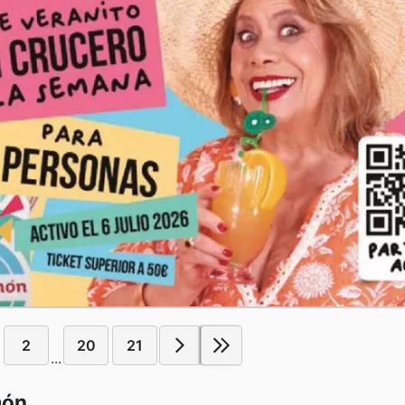
2
20
21
...
món