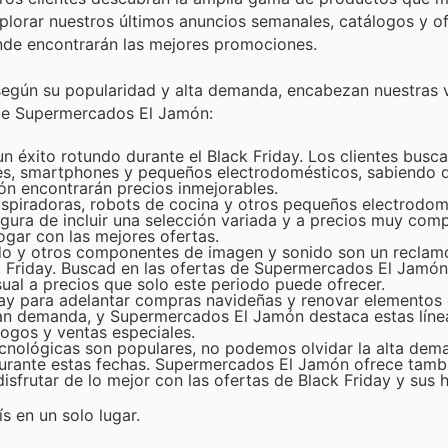
plorar nuestros últimos anuncios semanales, catálogos y o
onde encontrarán las mejores promociones.
según su popularidad y alta demanda, encabezan nuestras 
 de Supermercados El Jamón:
n éxito rotundo durante el Black Friday. Los clientes busc
ores, smartphones y pequeños electrodomésticos, sabiendo 
n encontrarán precios inmejorables.
aspiradoras, robots de cocina y otros pequeños electrodom
ura de incluir una selección variada y a precios muy comp
hogar con las mejores ofertas.
ido y otros componentes de imagen y sonido son un reclam
 Friday. Buscad en las ofertas de Supermercados El Jamón
ual a precios que solo este periodo puede ofrecer.
iday para adelantar compras navideñas y renovar elementos 
gran demanda, y Supermercados El Jamón destaca estas líne
ogos y ventas especiales.
ecnológicas son populares, no podemos olvidar la alta dem
durante estas fechas. Supermercados El Jamón ofrece tamb
isfrutar de lo mejor con las ofertas de Black Friday y sus 
s en un solo lugar.