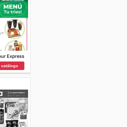
our Express
r catálogo