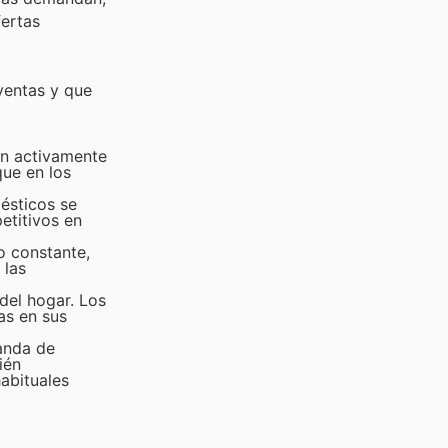
fertas
ventas y que
an activamente
que en los
ésticos se
etitivos en
o constante,
 las
del hogar. Los
as en sus
anda de
ién
habituales