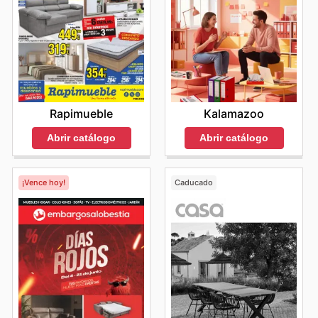
Rapimueble
Kalamazoo
Abrir catálogo
Abrir catálogo
¡Vence hoy!
Caducado