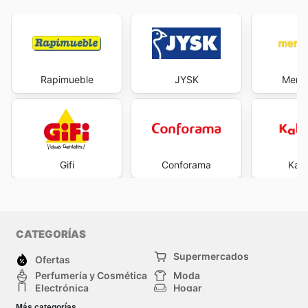
Rapimueble
JYSK
Merk
Gifi
Conforama
Kal
CATEGORÍAS
Supermercados
Ofertas
Perfumería y Cosmética
Moda
Electrónica
Hogar
Deporte
Bricolaje y jardinería
Más categorías