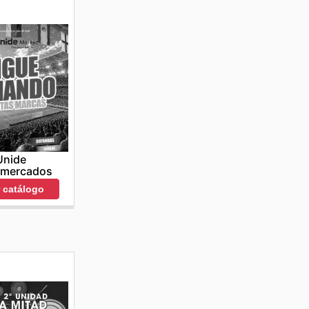
Unide
rmercados
r catálogo