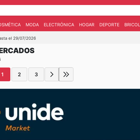
OSMÉTICA
MODA
ELECTRÓNICA
HOGAR
DEPORTE
BRICOL
asta el 29/07/2026
MERCADOS
6
1
2
3