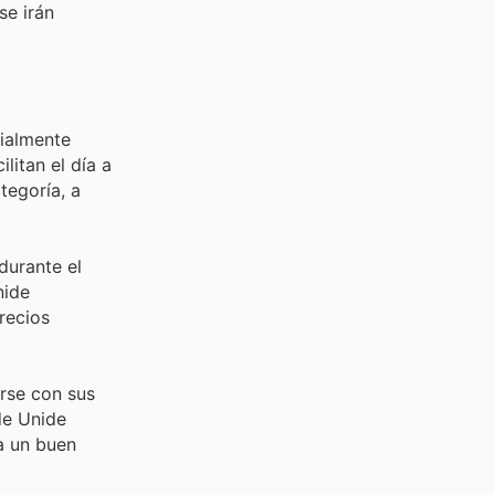
se irán
ialmente
litan el día a
tegoría, a
durante el
nide
recios
rse con sus
de Unide
a un buen