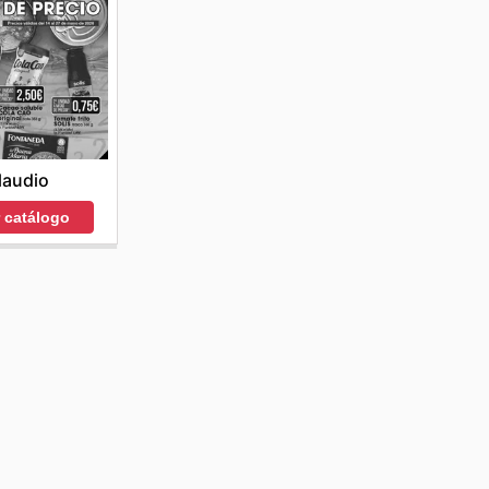
laudio
r catálogo