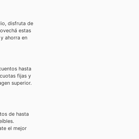
o, disfruta de
rovechá estas
 y ahorra en
uentos hasta
uotas fijas y
agen superior.
tos de hasta
íbles.
ate el mejor