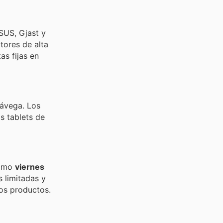
US, Gjast y
ores de alta
as fijas en
rávega. Los
s tablets de
ximo
viernes
 limitadas y
hos productos.