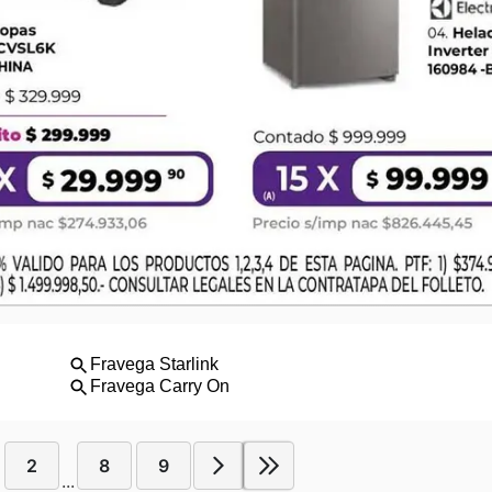
2
8
9
...