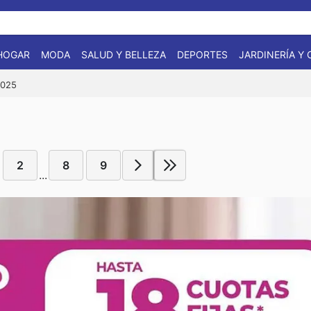
HOGAR
MODA
SALUD Y BELLEZA
DEPORTES
JARDINERÍA Y
2025
2
8
9
...