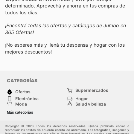
determinado. Aprovechá y ahorra en tus compras de
todos los días.
¡Encontrá todas las ofertas y catálogos de Jumbo en
365 Ofertas!
¡No esperes más y llená tu despensa y hogar con los
mejores descuentos!
CATEGORÍAS
Supermercados
Ofertas
Electrónica
Hogar
Moda
Salud y belleza
Jardinería y
Deportes
Más categorías
Construcción
Juegos y Juguetes
Autos y Motos
Otros
Copyright © 2026 Todos los derechos reservados. Queda prohibido copiar o
reproducir los textos sin acuerdo escrito de antemano. Las fotografías, imágenes y
folletos de los productos son sólo a fines ilustrativos. Las precios con descuentos