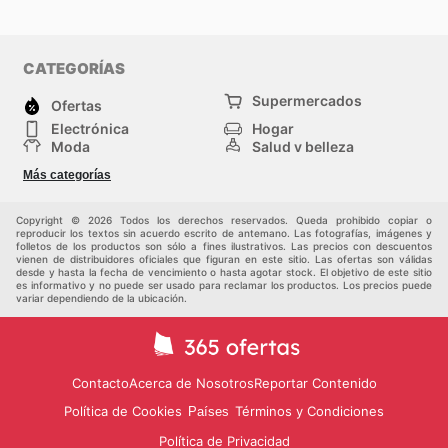
CATEGORÍAS
Supermercados
Ofertas
Electrónica
Hogar
Moda
Salud y belleza
Jardinería y
Deportes
Más categorías
Construcción
Juegos y Juguetes
Autos y Motos
Otros
Copyright © 2026 Todos los derechos reservados. Queda prohibido copiar o
reproducir los textos sin acuerdo escrito de antemano. Las fotografías, imágenes y
folletos de los productos son sólo a fines ilustrativos. Las precios con descuentos
vienen de distribuidores oficiales que figuran en este sitio. Las ofertas son válidas
desde y hasta la fecha de vencimiento o hasta agotar stock. El objetivo de este sitio
es informativo y no puede ser usado para reclamar los productos. Los precios puede
variar dependiendo de la ubicación.
Contacto
Acerca de Nosotros
Reportar Contenido
Política de Cookies
Términos y Condiciones
Países
Política de Privacidad