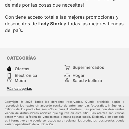
de más por las cosas que necesitas!
Con
tiene acceso total a las mejores promociones y
descuentos de
Lady Stork
y todas las mejores tiendas
del país.
CATEGORÍAS
Supermercados
Ofertas
Electrónica
Hogar
Moda
Salud y belleza
Jardinería y
Deportes
Más categorías
Construcción
Juegos y Juguetes
Autos y Motos
Otros
Copyright © 2026 Todos los derechos reservados. Queda prohibido copiar o
reproducir los textos sin acuerdo escrito de antemano. Las fotografías, imágenes y
folletos de los productos son sólo a fines ilustrativos. Las precios con descuentos
vienen de distribuidores oficiales que figuran en este sitio. Las ofertas son válidas
desde y hasta la fecha de vencimiento o hasta agotar stock. El objetivo de este sitio
es informativo y no puede ser usado para reclamar los productos. Los precios puede
variar dependiendo de la ubicación.