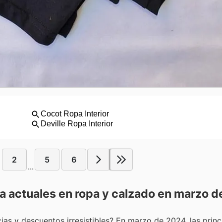
2
5
6
...
a actuales en ropa y calzado en marzo 
as y descuentos irresistibles? En marzo de 2024, las princ