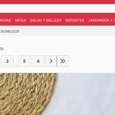
HOGAR
MODA
SALUD Y BELLEZA
DEPORTES
JARDINERÍA Y
l 30/06/2025
025
2
5
6
...