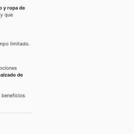
o y ropa de
ay que
mpo limitado.
ociones
calzado de
 beneficios