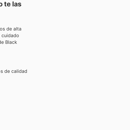
 te las
os de alta
a cuidado
de Black
os de calidad