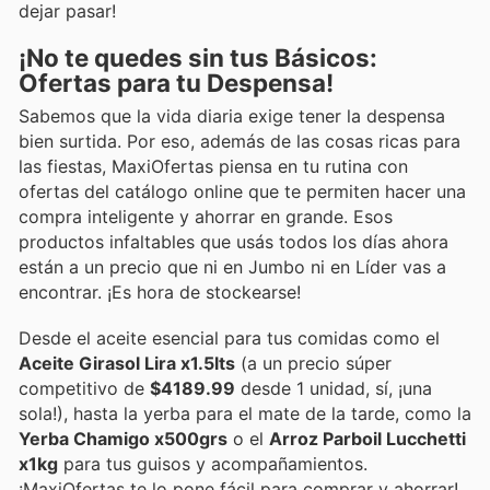
dejar pasar!
¡No te quedes sin tus Básicos:
Ofertas para tu Despensa!
Sabemos que la vida diaria exige tener la despensa
bien surtida. Por eso, además de las cosas ricas para
las fiestas, MaxiOfertas piensa en tu rutina con
ofertas del catálogo online que te permiten hacer una
compra inteligente y ahorrar en grande. Esos
productos infaltables que usás todos los días ahora
están a un precio que ni en Jumbo ni en Líder vas a
encontrar. ¡Es hora de stockearse!
Desde el aceite esencial para tus comidas como el
Aceite Girasol Lira x1.5lts
(a un precio súper
competitivo de
$4189.99
desde 1 unidad, sí, ¡una
sola!), hasta la yerba para el mate de la tarde, como la
Yerba Chamigo x500grs
o el
Arroz Parboil Lucchetti
x1kg
para tus guisos y acompañamientos.
¡MaxiOfertas te lo pone fácil para comprar y ahorrar!