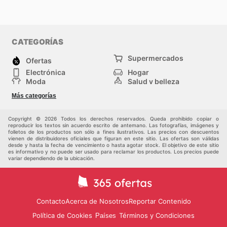
CATEGORÍAS
Supermercados
Ofertas
Electrónica
Hogar
Moda
Salud y belleza
Jardinería y
Deportes
Más categorías
Construcción
Juegos y Juguetes
Autos y Motos
Otros
Copyright © 2026 Todos los derechos reservados. Queda prohibido copiar o
reproducir los textos sin acuerdo escrito de antemano. Las fotografías, imágenes y
folletos de los productos son sólo a fines ilustrativos. Las precios con descuentos
vienen de distribuidores oficiales que figuran en este sitio. Las ofertas son válidas
desde y hasta la fecha de vencimiento o hasta agotar stock. El objetivo de este sitio
es informativo y no puede ser usado para reclamar los productos. Los precios puede
variar dependiendo de la ubicación.
Contacto
Acerca de Nosotros
Reportar Contenido
Política de Cookies
Términos y Condiciones
Países