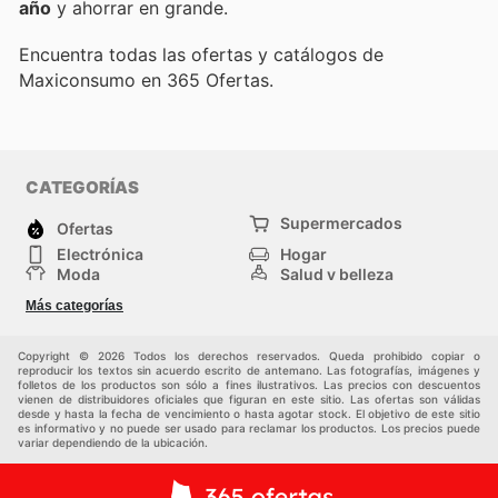
año
y ahorrar en grande.
Encuentra todas las ofertas y catálogos de
Maxiconsumo en 365 Ofertas.
CATEGORÍAS
Supermercados
Ofertas
Electrónica
Hogar
Moda
Salud y belleza
Jardinería y
Deportes
Más categorías
Construcción
Juegos y Juguetes
Autos y Motos
Otros
Copyright © 2026 Todos los derechos reservados. Queda prohibido copiar o
reproducir los textos sin acuerdo escrito de antemano. Las fotografías, imágenes y
folletos de los productos son sólo a fines ilustrativos. Las precios con descuentos
vienen de distribuidores oficiales que figuran en este sitio. Las ofertas son válidas
desde y hasta la fecha de vencimiento o hasta agotar stock. El objetivo de este sitio
es informativo y no puede ser usado para reclamar los productos. Los precios puede
variar dependiendo de la ubicación.