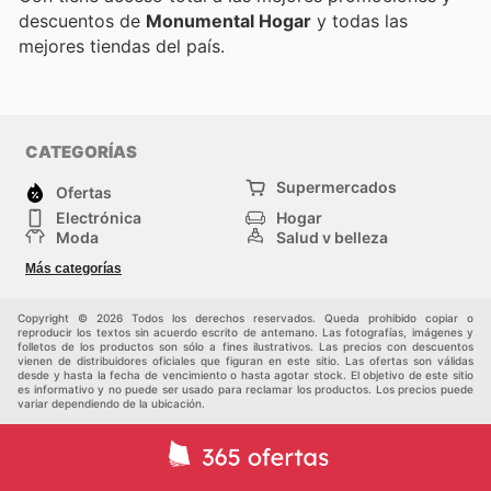
descuentos de
Monumental Hogar
y todas las
mejores tiendas del país.
CATEGORÍAS
Supermercados
Ofertas
Electrónica
Hogar
Moda
Salud y belleza
Jardinería y
Deportes
Más categorías
Construcción
Juegos y Juguetes
Autos y Motos
Otros
Copyright © 2026 Todos los derechos reservados. Queda prohibido copiar o
reproducir los textos sin acuerdo escrito de antemano. Las fotografías, imágenes y
folletos de los productos son sólo a fines ilustrativos. Las precios con descuentos
vienen de distribuidores oficiales que figuran en este sitio. Las ofertas son válidas
desde y hasta la fecha de vencimiento o hasta agotar stock. El objetivo de este sitio
es informativo y no puede ser usado para reclamar los productos. Los precios puede
variar dependiendo de la ubicación.