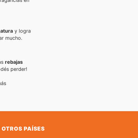
fragancias en
atura
y logra
tar mucho.
las
rebajas
odés perder!
más
OTROS PAÍSES