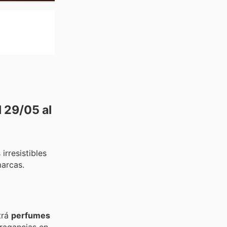
l 29/05 al
irresistibles
marcas.
trá
perfumes