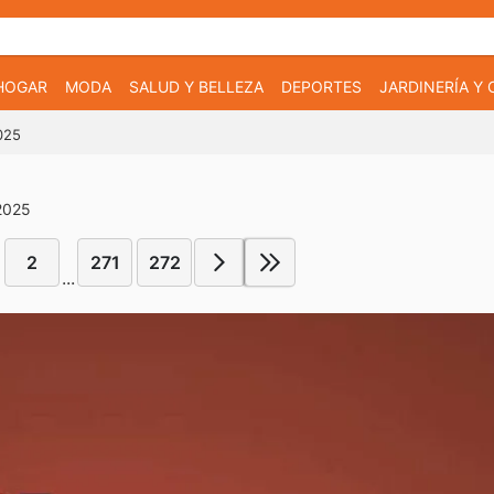
HOGAR
MODA
SALUD Y BELLEZA
DEPORTES
JARDINERÍA Y
025
 2025
2
271
272
...