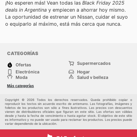
¡No esperen más! Vean todas las
Black Friday 2025
deals in Argentina
y empiecen a ahorrar hoy mismo.
La oportunidad de estrenar un Nissan, cuidar el suyo
o equiparlo al máximo, está más cerca que nunca.
CATEGORÍAS
Supermercados
Ofertas
Electrónica
Hogar
Moda
Salud y belleza
Jardinería y
Deportes
Más categorías
Construcción
Juegos y Juguetes
Autos y Motos
Otros
Copyright © 2026 Todos los derechos reservados. Queda prohibido copiar o
reproducir los textos sin acuerdo escrito de antemano. Las fotografías, imágenes y
folletos de los productos son sólo a fines ilustrativos. Las precios con descuentos
vienen de distribuidores oficiales que figuran en este sitio. Las ofertas son válidas
desde y hasta la fecha de vencimiento o hasta agotar stock. El objetivo de este sitio
es informativo y no puede ser usado para reclamar los productos. Los precios puede
variar dependiendo de la ubicación.