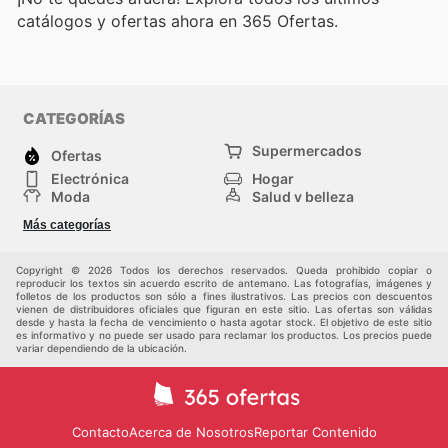
catálogos y ofertas ahora en 365 Ofertas.
CATEGORÍAS
Supermercados
Ofertas
Electrónica
Hogar
Moda
Salud y belleza
Jardinería y
Deportes
Más categorías
Construcción
Juegos y Juguetes
Autos y Motos
Otros
Copyright © 2026 Todos los derechos reservados. Queda prohibido copiar o
reproducir los textos sin acuerdo escrito de antemano. Las fotografías, imágenes y
folletos de los productos son sólo a fines ilustrativos. Las precios con descuentos
vienen de distribuidores oficiales que figuran en este sitio. Las ofertas son válidas
desde y hasta la fecha de vencimiento o hasta agotar stock. El objetivo de este sitio
es informativo y no puede ser usado para reclamar los productos. Los precios puede
variar dependiendo de la ubicación.
Contacto
Acerca de Nosotros
Reportar Contenido