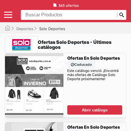
Deportes
Solo Deportes
Ofertas Solo Deportes - Últimos
catálogos
Ofertas En Solo Deportes
Caducado
Este catálogo venció. ¡Encontrá
más ofertas de Catálogo Solo
Deporte próximamente!
Abrir catálogo
Ofertas En Solo Deportes