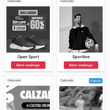
Entre las marcas más destacadas y preferidas por su
Caducado
Caducado
ofertas y promociones de la mano de
365 Ofertas
y
perderte ninguna oferta.
comunidad, se encuentran
Adidas
, reconocida por su
tomar ventaja en cualquiera de las sucursales de tu
constante innovación y estilo;
Nike
, sinónimo de
cadena favorita.
tecnología de punta y rendimiento;
Puma
, que combina
Los folletos y catálogos contienen las mejores
diseño vanguardista con funcionalidad; y
Reebok
, fiel a
promociones semanales, mensuales y anuales, con
su legado de entrenamiento y bienestar. También
ofertas y descuentos disponibles hoy mismo en las
disponen de marcas especializadas que ofrecen
tiendas. Para revisar los precios actualizados también
equipamiento de alta gama para disciplinas específicas,
puedes navegar online el sitio web oficial:
asegurando que cada atleta encuentre lo que necesita
https://www.solodeportes.com.ar/
para superar sus límites. Los clientes pueden descubrir
estas y muchas otras marcas a través de sus atentos
folletos semanales, ofertas especiales y catálogos
Open Sport
Sportline
digitales, que presentan promociones exclusivas.
Comprar en Solo Deportes significa acceder a precios
Abrir catálogo
Abrir catálogo
sumamente competitivos, la certeza de adquirir
productos 100% originales y la oportunidad de
aprovechar descuentos imperdibles en las marcas
Caducado
Caducado
Popular
líderes del mercado. Los animan a explorar su sitio web
para descubrir las últimas novedades y promociones
vigentes, manteniendo siempre el foco en ofrecer el
mejor valor.
Find your favorite brands at Solo Deportes—explore
their online deals today.