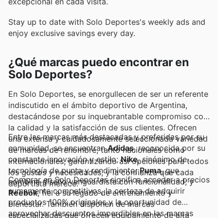
excepcional en cada visita.
Stay up to date with Solo Deportes's weekly ads and
enjoy exclusive savings every day.
¿Qué marcas puedo encontrar en
Solo Deportes?
En Solo Deportes, se enorgullecen de ser un referente
indiscutido en el ámbito deportivo de Argentina,
destacándose por su inquebrantable compromiso con
la calidad y la satisfacción de sus clientes. Ofrecen
Entre las marcas más destacadas y preferidas por su
una extensa y cuidadosamente seleccionada variedad
comunidad, se encuentran
Adidas
, reconocida por su
de marcas de renombre, tanto nacionales como
constante innovación y estilo;
Nike
, sinónimo de
internacionales, garantizando así opciones para todos
tecnología de punta y rendimiento;
Puma
, que
los gustos y necesidades, y la confianza que cada
Comprar en Solo Deportes significa acceder a precios
combina diseño vanguardista con funcionalidad; y
deportista merece.
sumamente competitivos, la certeza de adquirir
Reebok
, fiel a su legado de entrenamiento y
productos 100% originales y la oportunidad de
bienestar. También disponen de marcas
aprovechar descuentos imperdibles en las marcas
especializadas que ofrecen equipamiento de alta