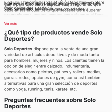
Find your favorite brands at Solo Deportes—explore
líderes del mercado. Los animan a explorar su sitio
gama para disciplinas específicas, asegurando que
their online deals today.
web para descubrir las últimas novedades y
cada atleta encuentre lo que necesita para superar
promociones vigentes, manteniendo siempre el foco
sus límites. Los clientes pueden descubrir estas y
en ofrecer el mejor valor.
muchas otras marcas a través de sus atentos folletos
Ver más
semanales, ofertas especiales y catálogos digitales,
¿Qué tipo de productos vende Solo
que presentan promociones exclusivas.
Deportes?
Solo Deportes
dispone para la venta de una gran
variedad de artículos deportivos y de moda tanto
para hombres, mujeres y niños. Los clientes tienen la
opción de elegir entre calzado, indumentaria,
accesorios como pelotas, patines y rollers, medias,
gorras, redes, opciones de gym, como así también
alternativas para una gran selección de deportes
como yoga, running, tenis, karate, etc.
Preguntas frecuentes sobre Solo
Deportes