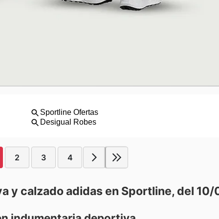
2
3
4
a y calzado adidas en Sportline, del 10/
 en indumentaria deportiva