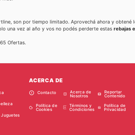
tline, son por tiempo limitado. Aprovechá ahora y obtené 
solo una vez al año y vos no podés perderte estas
rebajas 
365 Ofertas.
ACERCA DE
Acerca de
Reportar
ca
Contacto
Nosotros
Contenido
belleza
Política de
Términos y
Política de
Cookies
Condiciones
Privacidad
 Juguetes