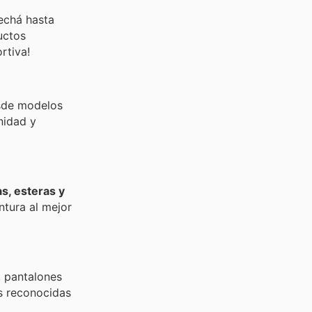
echá hasta
uctos
rtiva!
sde modelos
nidad y
s, esteras y
ntura al mejor
, pantalones
s reconocidas