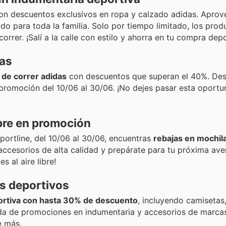
con descuentos exclusivos en ropa y calzado adidas. Aprov
o para toda la familia. Solo por tiempo limitado, los prod
rrer. ¡Salí a la calle con estilo y ahorra en tu compra depo
das
 de correr adidas
con descuentos que superan el 40%. De
promoción del 10/06 al 30/06. ¡No dejes pasar esta oportu
ibre en promoción
rtline, del 10/06 al 30/06, encuentras
rebajas en mochila
ccesorios de alta calidad y prepárate para tu próxima ave
s al aire libre!
os deportivos
ortiva con hasta 30% de descuento
, incluyendo camisetas
da de promociones en indumentaria y accesorios de marca
e más.