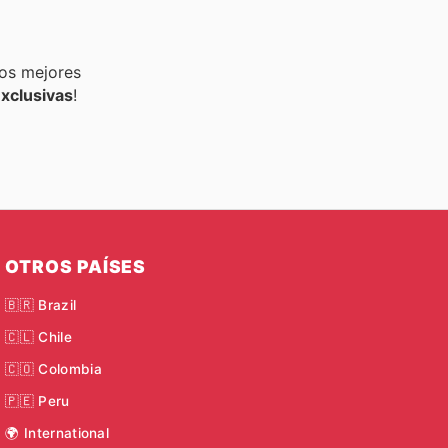
los mejores
exclusivas
!
OTROS PAÍSES
🇧🇷 Brazil
🇨🇱 Chile
🇨🇴 Colombia
🇵🇪 Peru
🌍 International