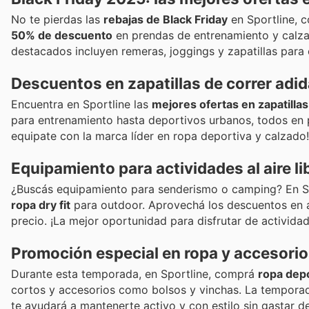
No te pierdas las
rebajas de Black Friday
en Sportline, 
50% de descuento
en prendas de entrenamiento y calzad
destacados incluyen remeras, joggings y zapatillas para co
Descuentos en zapatillas de correr adi
Encuentra en Sportline las
mejores ofertas en zapatillas
para entrenamiento hasta deportivos urbanos, todos en 
equipate con la marca líder en ropa deportiva y calzado!
Equipamiento para actividades al aire l
¿Buscás equipamiento para senderismo o camping? En Spo
ropa dry fit
para outdoor. Aprovechá los descuentos en a
precio. ¡La mejor oportunidad para disfrutar de actividade
Promoción especial en ropa y accesori
Durante esta temporada, en Sportline, comprá
ropa dep
cortos y accesorios como bolsos y vinchas. La tempora
te ayudará a mantenerte activo y con estilo sin gastar d