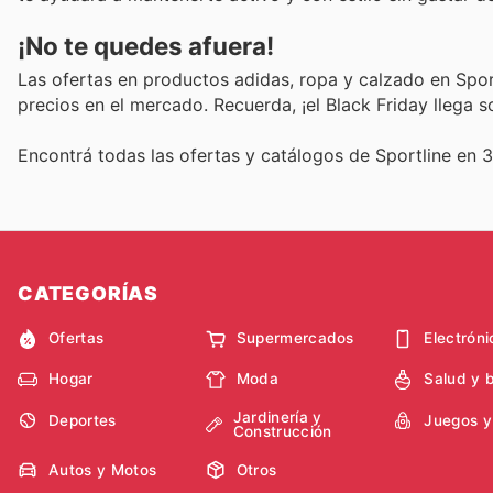
¡No te quedes afuera!
Las ofertas en productos adidas, ropa y calzado en Spor
precios en el mercado. Recuerda, ¡el Black Friday llega 
Encontrá todas las ofertas y catálogos de Sportline en 
CATEGORÍAS
Ofertas
Supermercados
Electróni
Hogar
Moda
Salud y 
Jardinería y
Deportes
Juegos y
Construcción
Autos y Motos
Otros