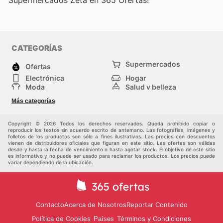
Supermercados Zeta en 365 Ofertas!
CATEGORÍAS
Supermercados
Ofertas
Electrónica
Hogar
Moda
Salud y belleza
Jardinería y
Deportes
Más categorías
Construcción
Juegos y Juguetes
Autos y Motos
Otros
Copyright © 2026 Todos los derechos reservados. Queda prohibido copiar o
reproducir los textos sin acuerdo escrito de antemano. Las fotografías, imágenes y
folletos de los productos son sólo a fines ilustrativos. Las precios con descuentos
vienen de distribuidores oficiales que figuran en este sitio. Las ofertas son válidas
desde y hasta la fecha de vencimiento o hasta agotar stock. El objetivo de este sitio
es informativo y no puede ser usado para reclamar los productos. Los precios puede
variar dependiendo de la ubicación.
Contacto
Acerca de Nosotros
Reportar Contenido
Política de Cookies
Términos y Condiciones
Países