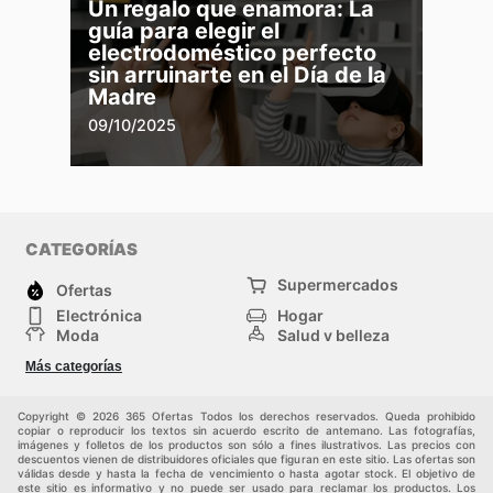
Un regalo que enamora: La
guía para elegir el
electrodoméstico perfecto
sin arruinarte en el Día de la
Madre
09/10/2025
CATEGORÍAS
Supermercados
Ofertas
Electrónica
Hogar
Moda
Salud y belleza
Jardinería y
Deportes
Más categorías
Construcción
Juegos y Juguetes
Autos y Motos
Otros
Copyright © 2026 365 Ofertas Todos los derechos reservados. Queda prohibido
copiar o reproducir los textos sin acuerdo escrito de antemano. Las fotografías,
imágenes y folletos de los productos son sólo a fines ilustrativos. Las precios con
descuentos vienen de distribuidores oficiales que figuran en este sitio. Las ofertas son
válidas desde y hasta la fecha de vencimiento o hasta agotar stock. El objetivo de
este sitio es informativo y no puede ser usado para reclamar los productos. Los