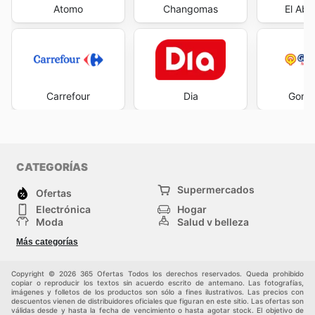
Atomo
Changomas
El Aba
Carrefour
Dia
Gome
CATEGORÍAS
Supermercados
Ofertas
Electrónica
Hogar
Moda
Salud y belleza
Jardinería y
Deportes
Más categorías
Construcción
Juegos y Juguetes
Autos y Motos
Otros
Copyright © 2026 365 Ofertas Todos los derechos reservados. Queda prohibido
copiar o reproducir los textos sin acuerdo escrito de antemano. Las fotografías,
imágenes y folletos de los productos son sólo a fines ilustrativos. Las precios con
descuentos vienen de distribuidores oficiales que figuran en este sitio. Las ofertas son
válidas desde y hasta la fecha de vencimiento o hasta agotar stock. El objetivo de