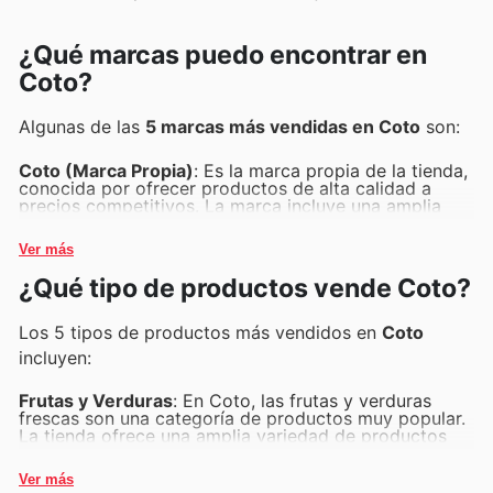
¿Qué marcas puedo encontrar en
Coto?
Algunas de las
5 marcas más vendidas en Coto
son:
Coto (Marca Propia)
: Es la marca propia de la tienda,
conocida por ofrecer productos de alta calidad a
precios competitivos. La marca incluye una amplia
gama de artículos, desde alimentos y bebidas hasta
productos de limpieza y cuidado personal,
Ver más
proporcionando una excelente relación calidad-
precio.
¿Qué tipo de productos vende Coto?
Coca-Cola
: Es una de las marcas más populares en
Coto, especialmente en la categoría de bebidas. Con
una variedad de opciones como Coca-Cola clásica,
Los 5 tipos de productos más vendidos en
Coto
Coca-Cola Light y Coca-Cola Zero, esta marca es un
incluyen:
favorito entre los consumidores para acompañar sus
comidas y eventos.
Arcor
: Es una marca líder en confites y golosinas que
Frutas y Verduras
: En Coto, las frutas y verduras
se encuentra frecuentemente en Coto. Con productos
frescas son una categoría de productos muy popular.
como caramelos, chocolates y galletitas, Arcor es
La tienda ofrece una amplia variedad de productos
muy apreciada por su calidad y sabor, atrayendo a
frescos y de temporada, garantizando calidad y
clientes de todas las edades.
precios competitivos. Este tipo de productos es
Ver más
La Serenísima
: Es una marca destacada en la sección
fundamental para los clientes que buscan opciones