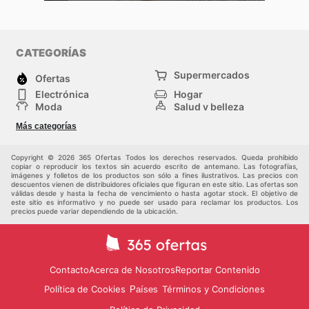
CATEGORÍAS
Supermercados
Ofertas
Electrónica
Hogar
Moda
Salud y belleza
Jardinería y
Deportes
Más categorías
Construcción
Juegos y Juguetes
Autos y Motos
Otros
Copyright © 2026 365 Ofertas Todos los derechos reservados. Queda prohibido
copiar o reproducir los textos sin acuerdo escrito de antemano. Las fotografías,
imágenes y folletos de los productos son sólo a fines ilustrativos. Las precios con
descuentos vienen de distribuidores oficiales que figuran en este sitio. Las ofertas son
válidas desde y hasta la fecha de vencimiento o hasta agotar stock. El objetivo de
este sitio es informativo y no puede ser usado para reclamar los productos. Los
precios puede variar dependiendo de la ubicación.
Contacto
Acerca de Nosotros
Reportar Contenido
Política de Cookies
Términos y Condiciones
Países