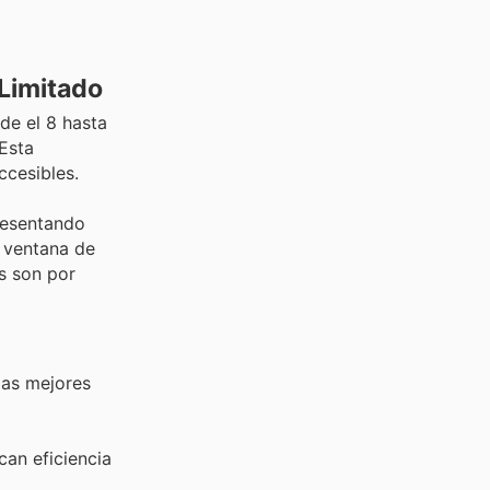
Limitado
de el 8 hasta
 Esta
ccesibles.
resentando
a ventana de
s son por
las mejores
can eficiencia