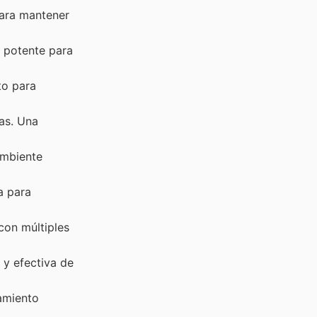
ara mantener
 potente para
to para
as. Una
ambiente
a para
con múltiples
y efectiva de
amiento