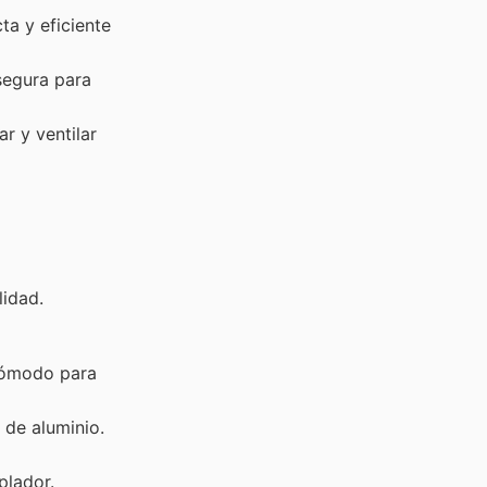
a y eficiente
segura para
r y ventilar
lidad.
 cómodo para
de aluminio.
plador.