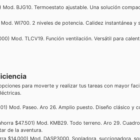
) Mod. BJG10. Termoestato ajustable. Una solución compact
Mod. WI700. 2 niveles de potencia. Calidez instantánea y 
00) Mod. TLCV19. Función ventilación. Versátil para calenta
iciencia
opciones para moverte y realizar tus tareas con mayor faci
éctricas.
01) Mod. Paseo. Aro 26. Amplio puesto. Diseño clásico y
horra $47.501) Mod. KMB29. Todo terreno. Aro 29. Cuadro 
ar de la aventura.
rra $14.000) Mod. DASP3000. Sopladora, succionadora, so