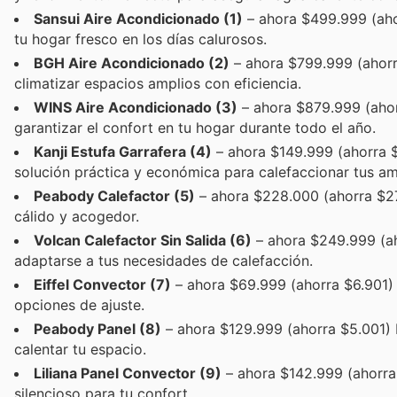
Sansui Aire Acondicionado (1)
– ahora $499.999 (aho
tu hogar fresco en los días calurosos.
BGH Aire Acondicionado (2)
– ahora $799.999 (ahorr
climatizar espacios amplios con eficiencia.
WINS Aire Acondicionado (3)
– ahora $879.999 (ahor
garantizar el confort en tu hogar durante todo el año.
Kanji Estufa Garrafera (4)
– ahora $149.999 (ahorra 
solución práctica y económica para calefaccionar tus am
Peabody Calefactor (5)
– ahora $228.000 (ahorra $27
cálido y acogedor.
Volcan Calefactor Sin Salida (6)
– ahora $249.999 (aho
adaptarse a tus necesidades de calefacción.
Eiffel Convector (7)
– ahora $69.999 (ahorra $6.901) 
opciones de ajuste.
Peabody Panel (8)
– ahora $129.999 (ahorra $5.001) 
calentar tu espacio.
Liliana Panel Convector (9)
– ahora $142.999 (ahorra
silencioso para tu confort.