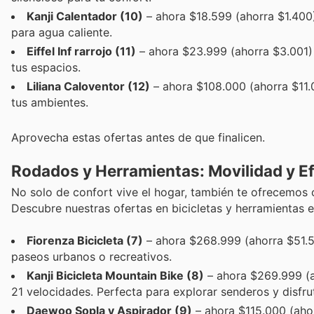
Kanji Calentador (10)
– ahora $18.599 (ahorra $1.400
para agua caliente.
Eiffel Inf rarrojo (11)
– ahora $23.999 (ahorra $3.001) 
tus espacios.
Liliana Caloventor (12)
– ahora $108.000 (ahorra $11.0
tus ambientes.
Aprovecha estas ofertas antes de que finalicen.
Rodados y Herramientas: Movilidad y Ef
No solo de confort vive el hogar, también te ofrecemos 
Descubre nuestras ofertas en bicicletas y herramientas el
Fiorenza Bicicleta (7)
– ahora $268.999 (ahorra $51.5
paseos urbanos o recreativos.
Kanji Bicicleta Mountain Bike (8)
– ahora $269.999 (a
21 velocidades. Perfecta para explorar senderos y disfrut
Daewoo Sopla y Aspirador (9)
– ahora $115.000 (aho