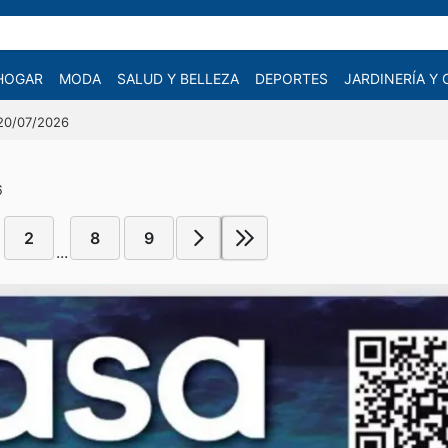
HOGAR
MODA
SALUD Y BELLEZA
DEPORTES
JARDINERÍA Y
 20/07/2026
6
2
8
9
...