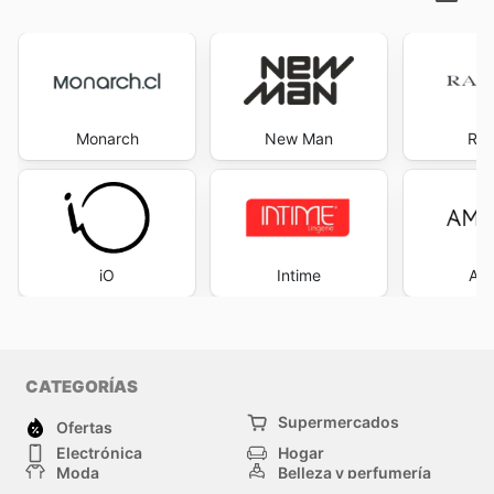
Monarch
New Man
Rap
iO
Intime
Am
CATEGORÍAS
Supermercados
Ofertas
Electrónica
Hogar
Moda
Belleza y perfumería
Herramientas y
Deporte