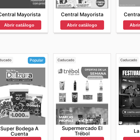
Central Mayorista
Central Mayorista
Centra
Abrir catálogo
Abrir catálogo
Abri
ducado
Caducado
Caducado
Popular
Supermercado El
Super Bodega A
La
Trébol
Cuenta