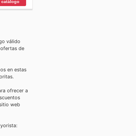
r catálogo
go válido
 ofertas de
tos en estas
ritas.
ara ofrecer a
escuentos
sitio web
yorista: