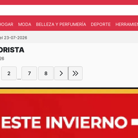
HOGAR
MODA
BELLEZA Y PERFUMERÍA
DEPORTE
HERRAMIE
 el 23-07-2026
ORISTA
026
2
7
8
...