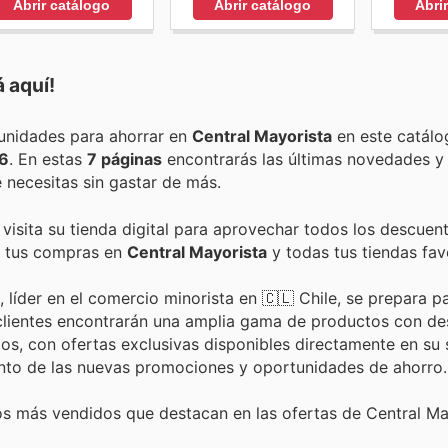
Abri
Abrir catálogo
Abrir catálogo
 aquí!
Encuentra las mejores promociones, descuentos y oportunidades para ahorrar en
Central Mayorista
en este catálo
26
. En estas
7 páginas
encontrarás las últimas novedades y
necesitas sin gastar de más.
visita su tienda digital para aprovechar todos los descuen
de tus compras en
Central Mayorista
y todas tus tiendas favo
 líder en el comercio minorista en 🇨🇱 Chile, se prepara p
s clientes encontrarán una amplia gama de productos con d
os, con ofertas exclusivas disponibles directamente en su 
 tanto de las nuevas promociones y oportunidades de ahorro.
os más vendidos que destacan en las ofertas de Central Ma