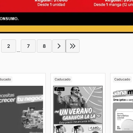
2
7
8
...
ducado
Caducado
Caducado