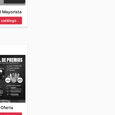
l Mayorista
r catálogo
 Oferta