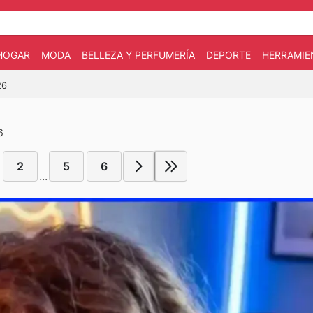
HOGAR
MODA
BELLEZA Y PERFUMERÍA
DEPORTE
HERRAMIE
26
6
2
5
6
...