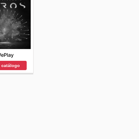
ePlay
r catálogo