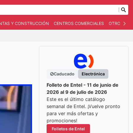
NTAS Y CONSTRUCCIÓN
CENTROS COMERCIALES
OTROS
B
Caducado
Electrónica
Folleto de Entel - 11 de junio de
2026 al 9 de julio de 2026
Este es el último catálogo
semanal de Entel. ¡Vuelve pronto
para ver más ofertas y
promociones!
Folletos de Entel