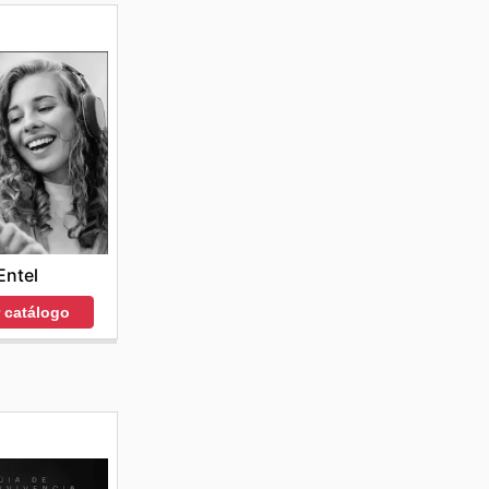
Entel
r catálogo