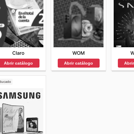
Claro
WOM
W
Abrir catálogo
Abrir catálogo
Abri
ducado