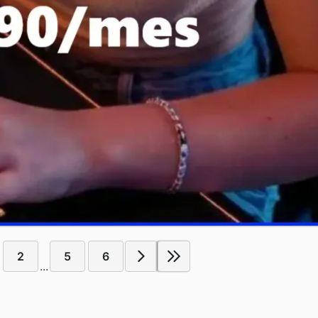
2
5
6
...