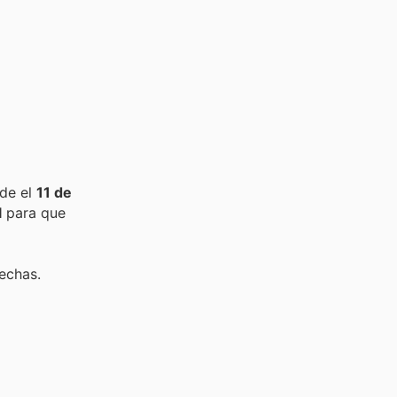
sde el
11 de
l
para que
fechas.