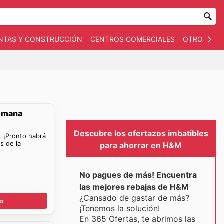
NTAS Y CONSTRUCCIÓN
CENTROS COMERCIALES
OTROS
B
Semana
Descubre los ofertazos imbatibles
. ¡Pronto habrá
s de la
para ahorrar en H&M
No pagues de más! Encuentra
las mejores rebajas de H&M
¿Cansado de gastar de más?
go
¡Tenemos la solución!
En 365 Ofertas, te abrimos las