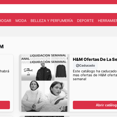
HOGAR
MODA
BELLEZA Y PERFUMERÍA
DEPORTE
HERRAMIE
&M
H&M Ofertas De La 
Caducado
 habrá
Este catálogo ha caducado
mas ofertas de H&M oferta
semana!
Abrir catálo