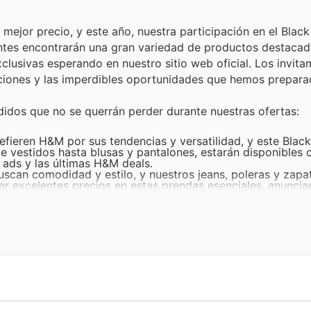
mejor precio, y este año, nuestra participación en el Black
entes encontrarán una gran variedad de productos destaca
lusivas esperando en nuestro sitio web oficial. Los invitam
ciones y las imperdibles oportunidades que hemos prepara
idos que no se querrán perder durante nuestras ofertas:
refieren H&M por sus tendencias y versatilidad, y este Blac
e vestidos hasta blusas y pantalones, estarán disponibles 
ads y las últimas H&M deals.
can comodidad y estilo, y nuestros jeans, poleras y zapat
ar excelentes precios en estas prendas esenciales, anuncia
 las H&M offers de la temporada.
 de Chile confían en H&M para vestir a sus pequeños con 
 que siempre generan gran interés, formarán parte destaca
 deals.
ectos son clave, y nuestros accesorios, como bolsos, bufa
r estos artículos populares con precios reducidos, una ofe
idad, como camisetas, ropa interior y calcetines, son un pil
 más populares. Estas piezas fundamentales estarán dispo
los H&M weekly ads y las últimas H&M deals.