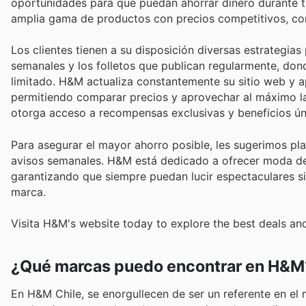
oportunidades para que puedan ahorrar dinero durante to
amplia gama de productos con precios competitivos, comp
Los clientes tienen a su disposición diversas estrategia
semanales y los folletos que publican regularmente, do
limitado. H&M actualiza constantemente su sitio web y a
permitiendo comparar precios y aprovechar al máximo la
otorga acceso a recompensas exclusivas y beneficios ú
Para asegurar el mayor ahorro posible, les sugerimos pl
avisos semanales. H&M está dedicado a ofrecer moda de 
garantizando que siempre puedan lucir espectaculares si
marca.
Visita H&M's website today to explore the best deals an
¿Qué marcas puedo encontrar en H&M
En H&M Chile, se enorgullecen de ser un referente en e