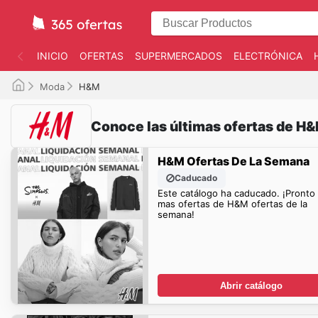
INICIO
OFERTAS
SUPERMERCADOS
ELECTRÓNICA
Moda
H&M
Conoce las últimas ofertas de H
H&M Ofertas De La Semana
Caducado
Este catálogo ha caducado. ¡Pronto
mas ofertas de H&M ofertas de la
semana!
Abrir catálogo