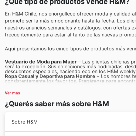
¿Qué tipo de productos vende H&M?
En H&M Chile, nos enorgullece ofrecer moda y calidad al 
promete ser la más emocionante hasta la fecha. Los cli
nuestros anuncios semanales y catálogos, con ofertas exc
frecuentemente para estar al tanto de las nuevas promo
Aquí presentamos los cinco tipos de productos más vend
Vestuario de Moda para Mujer
– Las clientas chilenas p
será la excepción. Sus colecciones más codiciadas, desd
descuentos especiales, haciendo eco en los H&M weekly 
Ropa Casual y Deportiva para Hombre
– Los hombres bus
consistentemente los favoritos. Prepárense para encontr
H&M Black Friday sales y promocionadas activamente en
Prendas Infantiles Divertidas y Resistentes
– Los padres
Ver más
y duradera. Las colecciones de ropa para niños y niñas,
ofertas, siendo visibles en los H&M weekly ads y las H&M
¿Querés saber más sobre H&M
Accesorios de Moda y Joyería
– Los toques finales perf
bijouterie, son un imán para los compradores. Esperen ve
en los H&M Black Friday sales y las H&M offers.
Ropa Básica y Esencial
– Las prendas básicas de alta cal
Sobre H&M
armarios de todos y son consistentemente los productos
precios irresistibles, con oportunidades destacadas en 