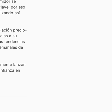
umidor se
clave, por eso
izando así
lación precio-
cias a su
as tendencias
semanales de
emente lanzan
onfianza en