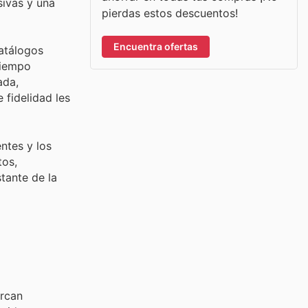
sivas y una
pierdas estos descuentos!
Encuentra ofertas
catálogos
tiempo
ada,
fidelidad les
ntes y los
tos,
tante de la
arcan