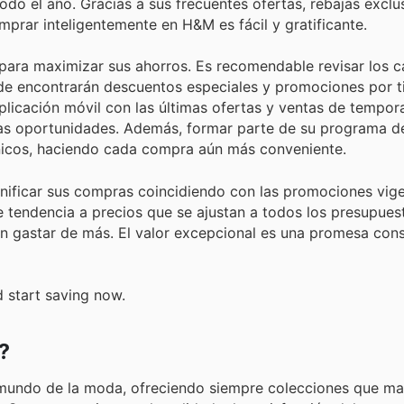
do el año. Gracias a sus frecuentes ofertas, rebajas exclu
rar inteligentemente en H&M es fácil y gratificante.
s para maximizar sus ahorros. Es recomendable revisar los 
nde encontrarán descuentos especiales y promociones por 
plicación móvil con las últimas ofertas y ventas de tempor
s oportunidades. Además, formar parte de su programa de 
nicos, haciendo cada compra aún más conveniente.
anificar sus compras coincidiendo con las promociones vige
tendencia a precios que se ajustan a todos los presupues
n gastar de más. El valor excepcional es una promesa cons
d start saving now.
?
l mundo de la moda, ofreciendo siempre colecciones que m