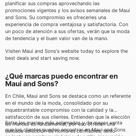
planificar sus compras aprovechando las
promociones vigentes y los avisos semanales de Maui
and Sons. Su compromiso es ofrecerles una
experiencia de compra ventajosa y satisfactoria. Con
un poco de atención a sus ofertas, verán que la moda
de tendencia y el buen valor van de la mano.
Visiten Maui and Sons's website today to explore the
best deals and start saving now.
¿Qué marcas puedo encontrar en
Maui and Sons?
En Chile, Maui and Sons se destaca como un referente
en el mundo de la moda, consolidado por su
inquebrantable compromiso con la calidad y la
satisfacción de sus clientes. Entienden que la elección
Entre las marcas más aclamadas y de mayor venta
de marcas es fundamental, por eso ofrecen una
que los clientes pueden encontrar en Maui and Sons
cuidada selección de nombres confiables, tanto