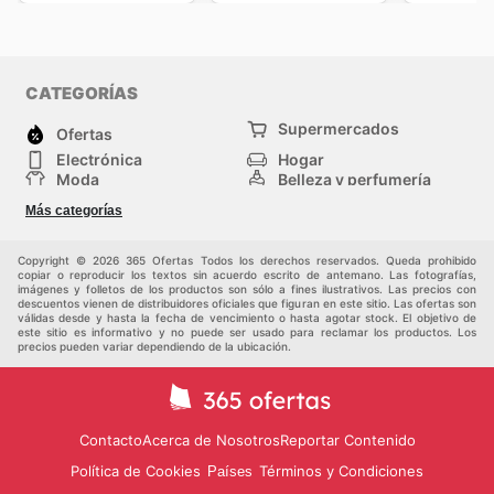
CATEGORÍAS
Supermercados
Ofertas
Electrónica
Hogar
Moda
Belleza y perfumería
Herramientas y
Deporte
Más categorías
construcción
Centros comerciales
Otros
Copyright © 2026 365 Ofertas Todos los derechos reservados. Queda prohibido
copiar o reproducir los textos sin acuerdo escrito de antemano. Las fotografías,
imágenes y folletos de los productos son sólo a fines ilustrativos. Las precios con
descuentos vienen de distribuidores oficiales que figuran en este sitio. Las ofertas son
válidas desde y hasta la fecha de vencimiento o hasta agotar stock. El objetivo de
este sitio es informativo y no puede ser usado para reclamar los productos. Los
precios pueden variar dependiendo de la ubicación.
Contacto
Acerca de Nosotros
Reportar Contenido
Política de Cookies
Términos y Condiciones
Países