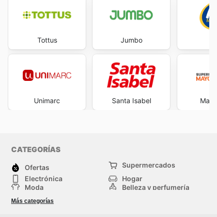
Tottus
Jumbo
Unimarc
Santa Isabel
Mayor
CATEGORÍAS
Supermercados
Ofertas
Electrónica
Hogar
Moda
Belleza y perfumería
Herramientas y
Deporte
Más categorías
construcción
Centros comerciales
Otros