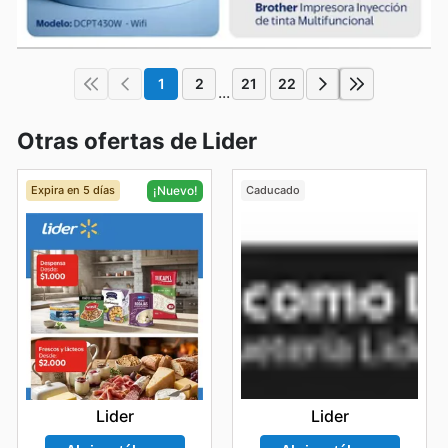
1
2
21
22
...
Otras ofertas de Lider
Expira en 5 días
Caducado
¡Nuevo!
Lider
Lider