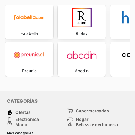
Falabella
Ripley
H
Preunic
Abcdin
Co
CATEGORÍAS
Supermercados
Ofertas
Electrónica
Hogar
Moda
Belleza y perfumería
Herramientas y
Deporte
Más categorías
construcción