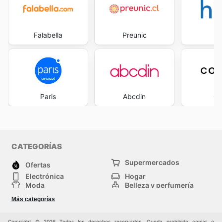
Falabella
Preunic
H
Paris
Abcdin
Co
CATEGORÍAS
Supermercados
Ofertas
Electrónica
Hogar
Moda
Belleza y perfumería
Herramientas y
Deporte
Más categorías
construcción
Centros comerciales
Otros
Copyright © 2026 Todos los derechos reservados. Queda prohibido copiar o