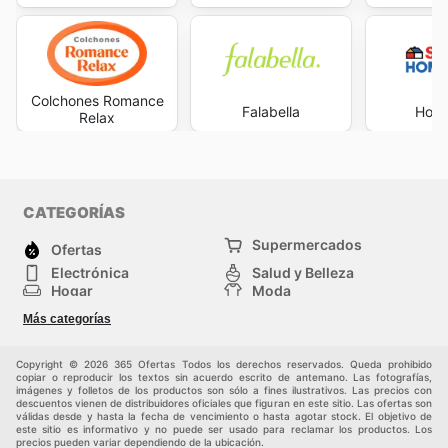
Colchones Romance
Falabella
Home
Relax
CATEGORÍAS
Supermercados
Ofertas
Electrónica
Salud y Belleza
Hogar
Moda
Herramientas y jardinería
Deporte
Más categorías
Infancia
Otros
Copyright © 2026 365 Ofertas Todos los derechos reservados. Queda prohibido
copiar o reproducir los textos sin acuerdo escrito de antemano. Las fotografías,
imágenes y folletos de los productos son sólo a fines ilustrativos. Las precios con
descuentos vienen de distribuidores oficiales que figuran en este sitio. Las ofertas son
válidas desde y hasta la fecha de vencimiento o hasta agotar stock. El objetivo de
este sitio es informativo y no puede ser usado para reclamar los productos. Los
precios pueden variar dependiendo de la ubicación.