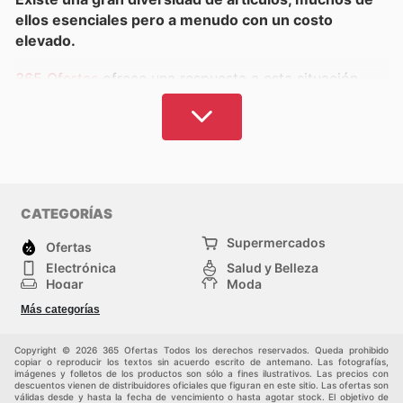
ellos esenciales pero a menudo con un costo
elevado.
365 Ofertas
ofrece una respuesta a esta situación,
proporcionando una alternativa astuta y accesible
para todas tus adquisiciones.
Nuestro exhaustivo compendio de catálogos de
establecimientos y artículos infantiles en Colombia te
permite realizar tus compras con la certeza de
CATEGORÍAS
acceder a productos de alta calidad a los precios más
competitivos del mercado, de manera constante.
Supermercados
Ofertas
Electrónica
Salud y Belleza
Nuestro programa de lealtad por puntos te
Hogar
Moda
recompensa por cada transacción, otorgándote
Herramientas y jardinería
Deporte
Más categorías
Infancia
Otros
beneficios y premios exclusivos. Gracias a nuestro
sistema de búsqueda avanzada y filtros, podrás
Copyright © 2026 365 Ofertas Todos los derechos reservados. Queda prohibido
localizar tus tiendas predilectas y explorar novedades
copiar o reproducir los textos sin acuerdo escrito de antemano. Las fotografías,
imágenes y folletos de los productos son sólo a fines ilustrativos. Las precios con
interesantes para que tus hijos dispongan de todo lo
descuentos vienen de distribuidores oficiales que figuran en este sitio. Las ofertas son
válidas desde y hasta la fecha de vencimiento o hasta agotar stock. El objetivo de
que se merecen, sin sobrepasar tu presupuesto.