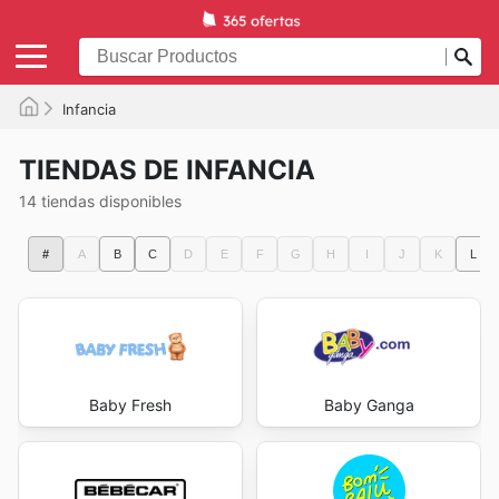
Infancia
TIENDAS DE INFANCIA
14 tiendas disponibles
#
A
B
C
D
E
F
G
H
I
J
K
L
Baby Fresh
Baby Ganga