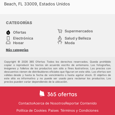
Beach, FL 33009, Estados Unidos
CATEGORÍAS
Supermercados
Ofertas
Electrónica
Salud y Belleza
Hogar
Moda
Herramientas y jardinería
Deporte
Más categorías
Infancia
Otros
Copyright © 2026 365 Ofertas Todos los derechos reservados. Queda prohibido
copiar o reproducir los textos sin acuerdo escrito de antemano. Las fotografías,
imágenes y folletos de los productos son sólo a fines ilustrativos. Las precios con
descuentos vienen de distribuidores oficiales que figuran en este sitio. Las ofertas son
válidas desde y hasta la fecha de vencimiento o hasta agotar stock. El objetivo de
este sitio es informativo y no puede ser usado para reclamar los productos. Los
precios pueden variar dependiendo de la ubicación.
Contacto
Acerca de Nosotros
Reportar Contenido
Política de Cookies
Términos y Condiciones
Países