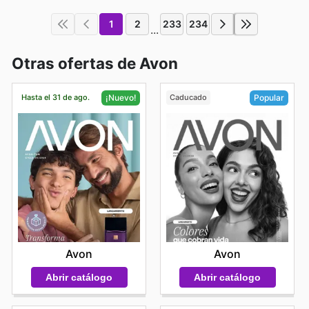
1
2
233
234
...
Otras ofertas de Avon
Hasta el 31 de ago.
Caducado
¡Nuevo!
Popular
Avon
Avon
Abrir catálogo
Abrir catálogo