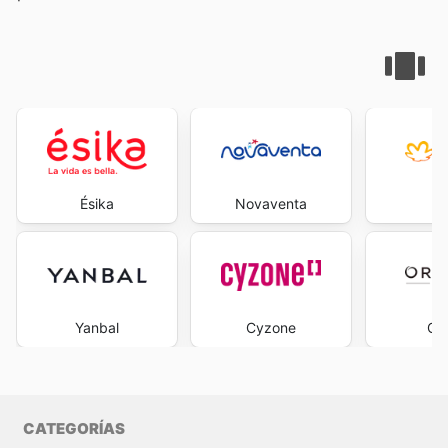
Ésika
Novaventa
Na
Yanbal
Cyzone
Ori
CATEGORÍAS