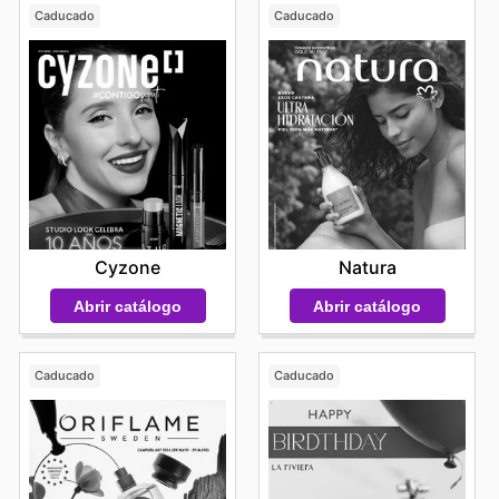
Caducado
Caducado
Cyzone
Natura
Abrir catálogo
Abrir catálogo
Caducado
Caducado