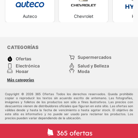
Auteco
Chevrolet
Hy
CATEGORÍAS
Supermercados
Ofertas
Electrónica
Salud y Belleza
Hogar
Moda
Herramientas y jardinería
Deporte
Más categorías
Infancia
Otros
Copyright © 2026 365 Ofertas Todos los derechos reservados. Queda prohibido
copiar o reproducir los textos sin acuerdo escrito de antemano. Las fotografías,
imágenes y folletos de los productos son sólo a fines ilustrativos. Las precios con
descuentos vienen de distribuidores oficiales que figuran en este sitio. Las ofertas son
válidas desde y hasta la fecha de vencimiento o hasta agotar stock. El objetivo de
este sitio es informativo y no puede ser usado para reclamar los productos. Los
precios pueden variar dependiendo de la ubicación.