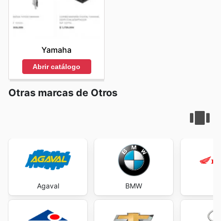
Yamaha
Abrir catálogo
Otras marcas de Otros
Agaval
BMW
H