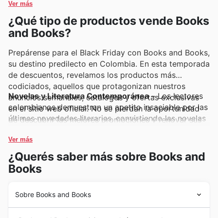
Ver más
online, donde suelen incluir ofertas exclusivas y
¿Qué tipo de productos vende Books
promociones imperdibles.
and Books?
Prepárense para el Black Friday con Books and Books,
su destino predilecto en Colombia. En esta temporada
de descuentos, revelamos los productos más
codiciados, aquellos que protagonizan nuestros
Novelas y Literatura Contemporánea
– Los lectores
anuncios semanales, catálogos y ofertas exclusivas
colombianos demuestran un apetito insaciable por las
en el sitio web oficial. No se pierdan la oportunidad
últimas novedades literarias, convirtiendo las novelas
de descubrir las mejores promociones y renovar sus
contemporáneas en un éxito de ventas constante.
colecciones con estas selecciones estrella.
Estos títulos, aclamados por su calidad y narrativa
Ver más
envolvente, son un componente clave en las
Books
¿Querés saber más sobre Books and
and Books ofertas
de Black Friday, asegurando a los
Books
clientes acceso a historias cautivadoras a precios
inigualables, tal como se destaca en los
Books and
Sobre Books and Books
Books weekly ads
.
Historia de Libros y Libros en Colombia
Libros Infantiles y Juveniles
– La demanda de libros