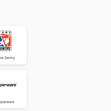
 de
e Sentry
pperware