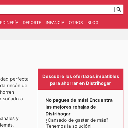
RDINERÍA
DEPORTE
INFANCIA
OTROS
BLOG
Descubre los ofertazos imbatibles
idad perfecta
para ahorrar en Distrihogar
ada rincón de
ahorren
r soñado a
No pagues de más! Encuentra
las mejores rebajas de
Distrihogar
manales y
¿Cansado de gastar de más?
Además,
¡Tenemos la solución!