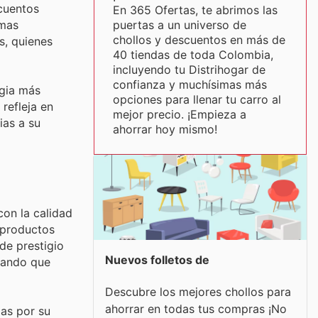
cuentos
En 365 Ofertas, te abrimos las
puertas a un universo de
imas
chollos y descuentos en más de
s, quienes
40 tiendas de toda Colombia,
incluyendo tu Distrihogar de
confianza y muchísimas más
egia más
opciones para llenar tu carro al
refleja en
mejor precio. ¡Empieza a
ias a su
ahorrar hoy mismo!
on la calidad
s productos
de prestigio
Nuevos folletos de
urando que
Descubre los mejores chollos para
ahorrar en todas tus compras ¡No
das por su