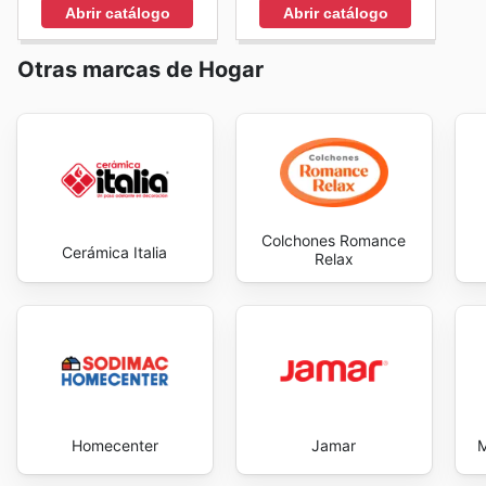
flyers
desde la comodidad del hogar, anticipándose a
Abrir catálogo
Abrir catálogo
compras más eficiente y estratégica, garantizando as
Visit Distrihogar's website today to explore the best 
Otras marcas de Hogar
Colchones Romance
Cerámica Italia
Relax
Homecenter
Jamar
M