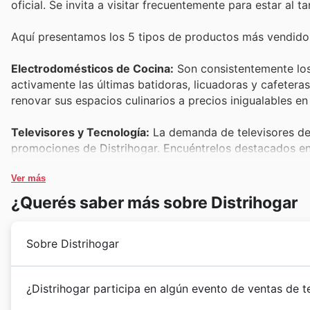
oficial. Se invita a visitar frecuentemente para estar al
Aquí presentamos los 5 tipos de productos más vendidos
Electrodomésticos de Cocina:
Son consistentemente los 
activamente las últimas batidoras, licuadoras y cafetera
renovar sus espacios culinarios a precios inigualables en 
Televisores y Tecnología:
La demanda de televisores de a
promociones de Distrihogar. Encuéntrelos destacados en 
como una compra inteligente durante el Black Friday para
Ver más
Muebles para el Hogar:
Los colombianos aprovechan las 
¿Querés saber más sobre Distrihogar
camas. Estos artículos esenciales para el confort y la e
Distrihogar weekly ads con descuentos atractivos para el
Sobre Distrihogar
Herramientas y Ferretería:
Son una categoría de alta d
variedad de herramientas y materiales ofrecidos en las D
Desde su fundación en 1978, Distrihogar ha forjado u
¿Distrihogar participa en algún evento de ventas de 
offers, los convierte en una elección popular para proye
colombianos. Nació de la visión de convertir cada ca