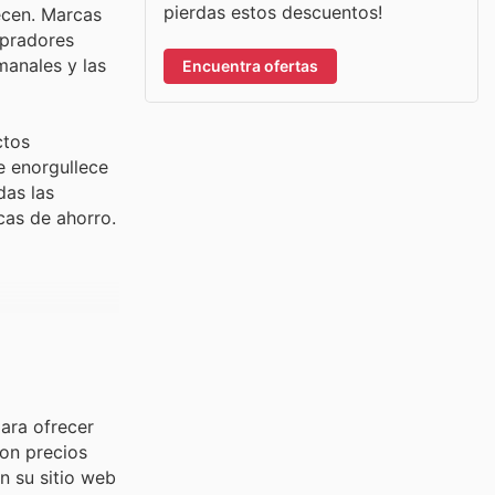
pierdas estos descuentos!
ecen. Marcas
mpradores
manales y las
Encuentra ofertas
ctos
e enorgullece
das las
cas de ahorro.
ara ofrecer
con precios
n su sitio web