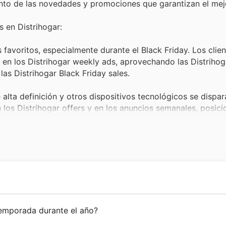
 tanto de las novedades y promociones que garantizan el mejo
 en Distrihogar:
favoritos, especialmente durante el Black Friday. Los clie
s en los Distrihogar weekly ads, aprovechando las Distrihog
las Distrihogar Black Friday sales.
lta definición y otros dispositivos tecnológicos se dispar
los Distrihogar offers y en los anuncios semanales, posic
 disfrutar del mejor entretenimiento.
Distrihogar deals para transformar sus hogares con sofá
stética son un éxito rotundo, especialmente cuando aparece
 Black Friday.
emanda para quienes buscan mejorar y mantener sus hogare
istrihogar Black Friday sales, a menudo publicitados en los
n camino de solidez y confianza en el corazón de los hoga
temporada durante el año?
ctos personales y profesionales.
sa en un espacio más acogedor y funcional, especializándo