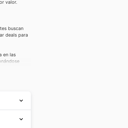
r valor.
ntes buscan
ar deals para
a en las
ionándose
s, comedores y
n en los
s. La
 Distrihogar
res
se en