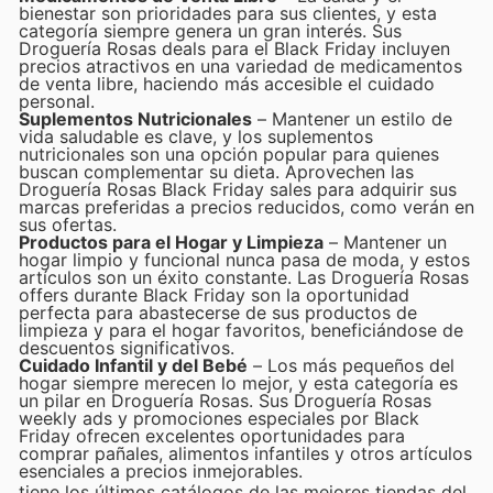
bienestar son prioridades para sus clientes, y esta
categoría siempre genera un gran interés. Sus
Droguería Rosas deals para el Black Friday incluyen
precios atractivos en una variedad de medicamentos
de venta libre, haciendo más accesible el cuidado
personal.
Suplementos Nutricionales
– Mantener un estilo de
vida saludable es clave, y los suplementos
nutricionales son una opción popular para quienes
buscan complementar su dieta. Aprovechen las
Droguería Rosas Black Friday sales para adquirir sus
marcas preferidas a precios reducidos, como verán en
sus ofertas.
Productos para el Hogar y Limpieza
– Mantener un
hogar limpio y funcional nunca pasa de moda, y estos
artículos son un éxito constante. Las Droguería Rosas
offers durante Black Friday son la oportunidad
perfecta para abastecerse de sus productos de
limpieza y para el hogar favoritos, beneficiándose de
descuentos significativos.
Cuidado Infantil y del Bebé
– Los más pequeños del
hogar siempre merecen lo mejor, y esta categoría es
un pilar en Droguería Rosas. Sus Droguería Rosas
weekly ads y promociones especiales por Black
Friday ofrecen excelentes oportunidades para
comprar pañales, alimentos infantiles y otros artículos
esenciales a precios inmejorables.
tiene los últimos catálogos de las mejores tiendas del