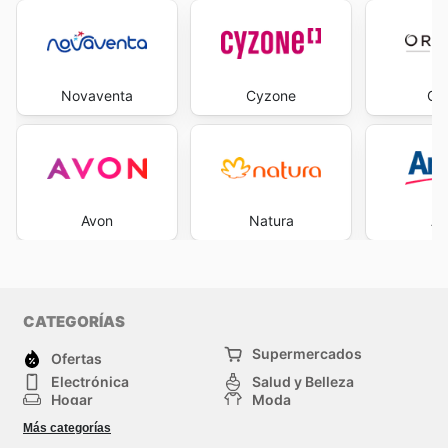
Novaventa
Cyzone
Ori
Avon
Natura
A
CATEGORÍAS
Supermercados
Ofertas
Electrónica
Salud y Belleza
Hogar
Moda
Herramientas y jardinería
Deporte
Más categorías
Infancia
Otros