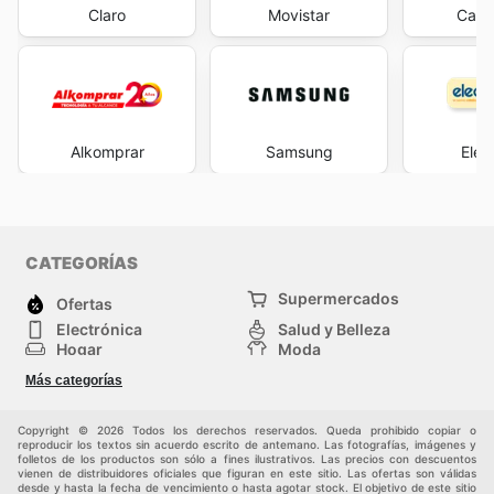
Claro
Movistar
Casa
Alkomprar
Samsung
Elec
CATEGORÍAS
Supermercados
Ofertas
Electrónica
Salud y Belleza
Hogar
Moda
Herramientas y jardinería
Deporte
Más categorías
Infancia
Otros
Copyright © 2026 Todos los derechos reservados. Queda prohibido copiar o
reproducir los textos sin acuerdo escrito de antemano. Las fotografías, imágenes y
folletos de los productos son sólo a fines ilustrativos. Las precios con descuentos
vienen de distribuidores oficiales que figuran en este sitio. Las ofertas son válidas
desde y hasta la fecha de vencimiento o hasta agotar stock. El objetivo de este sitio