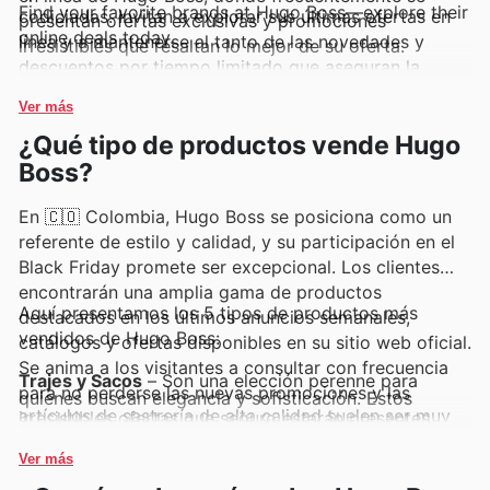
Find your favorite brands at Hugo Boss—explore their
codiciadas. Invitan a explorar sus últimas ofertas en
presentan ofertas exclusivas y promociones
online deals today.
línea y a mantenerse al tanto de las novedades y
irresistibles que resaltan lo mejor de su oferta.
descuentos por tiempo limitado que aseguran la
mejor experiencia de compra.
Ver más
¿Qué tipo de productos vende Hugo
Boss?
En 🇨🇴 Colombia, Hugo Boss se posiciona como un
referente de estilo y calidad, y su participación en el
Black Friday promete ser excepcional. Los clientes
encontrarán una amplia gama de productos
Aquí presentamos los 5 tipos de productos más
destacados en los últimos anuncios semanales,
vendidos de Hugo Boss:
catálogos y ofertas disponibles en su sitio web oficial.
Se anima a los visitantes a consultar con frecuencia
Trajes y Sacos
– Son una elección perenne para
para no perderse las nuevas promociones y las
quienes buscan elegancia y sofisticación. Estos
artículos de sastrería de alta calidad suelen ser muy
irresistibles ofertas que seguro estarán presentes.
demandados durante el Black Friday, apareciendo con
frecuencia en las ofertas de Hugo Boss Colombia y
Ver más
representando una excelente oportunidad de
inversión en estilo.