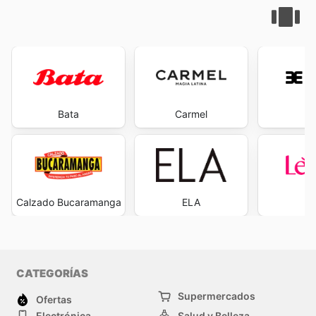
Bata
Carmel
Ev
Calzado Bucaramanga
ELA
L
CATEGORÍAS
Supermercados
Ofertas
Electrónica
Salud y Belleza