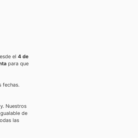
desde el
4 de
nta
para que
s fechas.
y. Nuestros
igualable de
todas las