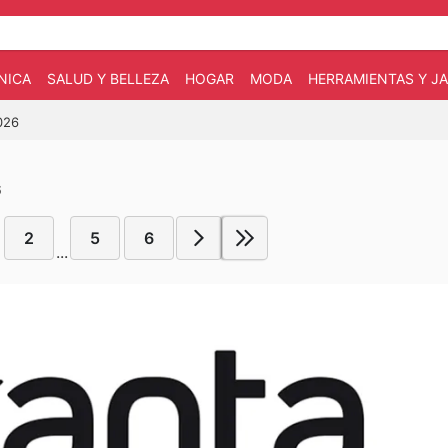
NICA
SALUD Y BELLEZA
HOGAR
MODA
HERRAMIENTAS Y JA
026
6
2
5
6
...