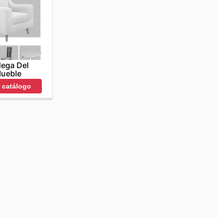
ega Del
ueble
r catálogo