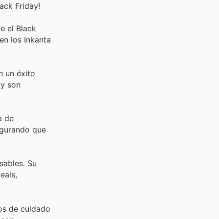
ack Friday!
e el Black
en los Inkanta
n un éxito
 y son
a de
segurando que
sables. Su
eals,
os de cuidado