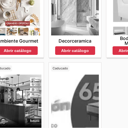
Bod
Decorceramica
mbiente Gourmet
M
Abrir catálogo
Abri
Abrir catálogo
ducado
Caducado