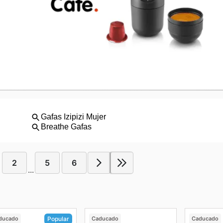
2
5
6
...
ducado
Caducado
Caducado
Popular