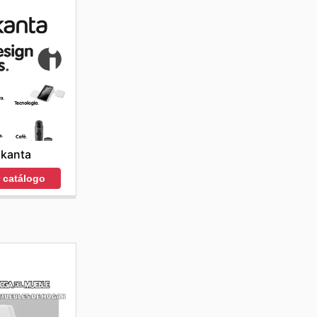
nkanta
r catálogo