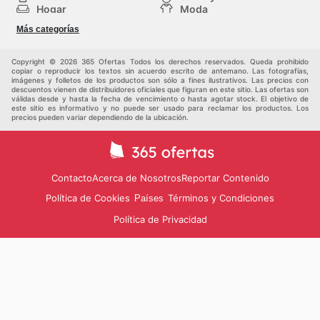
Hogar
Moda
Herramientas y jardinería
Deporte
Más categorías
Infancia
Otros
Copyright © 2026 365 Ofertas Todos los derechos reservados. Queda prohibido
copiar o reproducir los textos sin acuerdo escrito de antemano. Las fotografías,
imágenes y folletos de los productos son sólo a fines ilustrativos. Las precios con
descuentos vienen de distribuidores oficiales que figuran en este sitio. Las ofertas son
válidas desde y hasta la fecha de vencimiento o hasta agotar stock. El objetivo de
este sitio es informativo y no puede ser usado para reclamar los productos. Los
precios pueden variar dependiendo de la ubicación.
Contacto
Acerca de Nosotros
Reportar Contenido
Política de Cookies
Términos y Condiciones
Países
Política de Privacidad