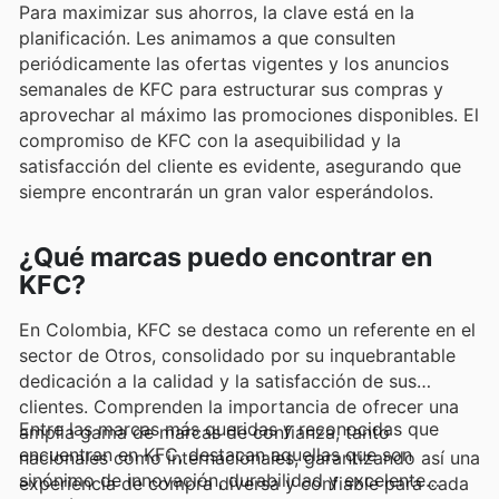
Para maximizar sus ahorros, la clave está en la
planificación. Les animamos a que consulten
periódicamente las ofertas vigentes y los anuncios
semanales de KFC para estructurar sus compras y
aprovechar al máximo las promociones disponibles. El
compromiso de KFC con la asequibilidad y la
satisfacción del cliente es evidente, asegurando que
siempre encontrarán un gran valor esperándolos.
¿Qué marcas puedo encontrar en
KFC?
En Colombia, KFC se destaca como un referente en el
sector de Otros, consolidado por su inquebrantable
dedicación a la calidad y la satisfacción de sus
clientes. Comprenden la importancia de ofrecer una
Entre las marcas más queridas y reconocidas que
amplia gama de marcas de confianza, tanto
encuentran en KFC, destacan aquellas que son
nacionales como internacionales, garantizando así una
sinónimo de innovación, durabilidad y excelente
experiencia de compra diversa y confiable para cada