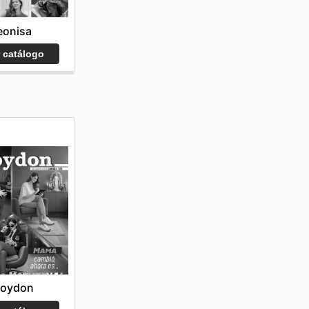
eonisa
r catálogo
roydon