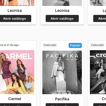
Leonisa
Leonisa
L
Abrir catálogo
Abrir catálogo
Abri
ta el 31 de ago.
Caducado
Caducado
Popular
Carmel
C
Pacifika