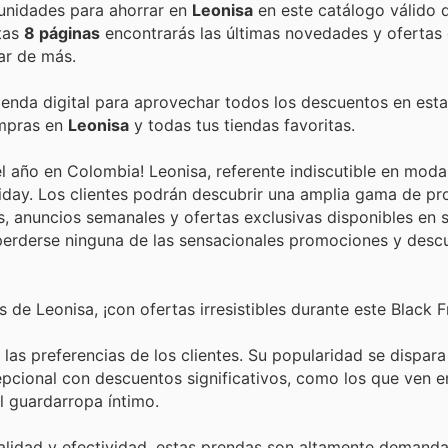
Encuentra las mejores promociones, descuentos y oportunidades para ahorrar en
Leonisa
en este catálogo válido 
stas
8 páginas
encontrarás las últimas novedades y ofertas
ar de más.
tienda digital para aprovechar todos los descuentos en esta
ompras en
Leonisa
y todas tus tiendas favoritas.
año en Colombia! Leonisa, referente indiscutible en moda 
riday. Los clientes podrán descubrir una amplia gama de p
s, anuncios semanales y ofertas exclusivas disponibles en
 no perderse ninguna de las sensacionales promociones y des
e Leonisa, ¡con ofertas irresistibles durante este Black Fr
las preferencias de los clientes. Su popularidad se dispara
epcional con descuentos significativos, como los que ven e
l guardarropa íntimo.
lidad y efectividad, estas prendas son altamente demanda