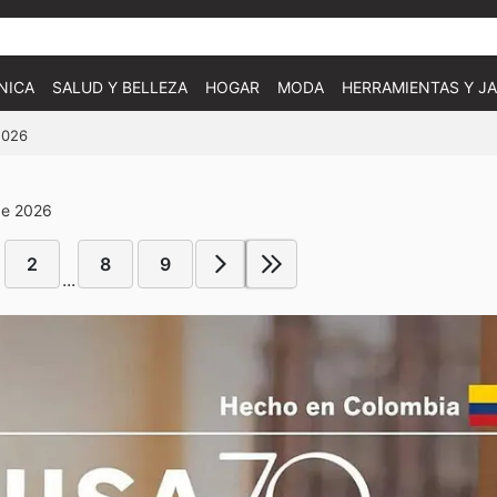
NICA
SALUD Y BELLEZA
HOGAR
MODA
HERRAMIENTAS Y JA
2026
de 2026
2
8
9
...