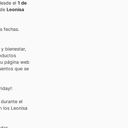
desde el
1 de
 de
Leonisa
s fechas.
y bienestar,
roductos
 su página web
cuentos que se
iday!:
 durante el
n los Leonisa
das,