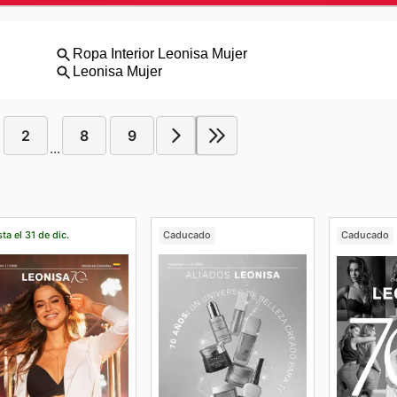
2
8
9
...
ta el 31 de dic.
Caducado
Caducado